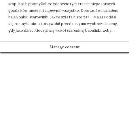
stóp. Kto by pomyślał, że zdobycie tych trzech niepozornych
goździków może mi zapewnić wszystko. Dobrze, że słuchałem
bajań babki starowinki. Jak to szła ta historia? – Malarz oddał
się rozmyślaniom i przywołał przed oczyma wyobraźni scenę,
gdy jako dzieci tłoczyli się wokół stareńkiej babulinki, żeby…
Manage consent