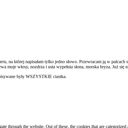
ieru, na której napisałam tylko jedno słowo. Przewracam ją w palcach spr
ewa moje włosy, nozdrza i usta wypełnia słona, morska bryza. Już się
 zapisywane były WSZYSTKIE ciastka.
e through the website. Out of these, the cookies that are categorized a