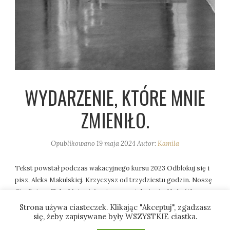
WYDARZENIE, KTÓRE MNIE
ZMIENIŁO.
Opublikowano
19 maja 2024
Autor:
Kamila
Tekst powstał podczas wakacyjnego kursu 2023 Odblokuj się i
pisz, Aleks Makulskiej. Krzyczysz od trzydziestu godzin. Noszę
Cię. Bujam. Tulę. Moje ciało nie zna wytchnienia. Na krótko
przysypiasz wyczerpana bólem. Biegnę korytarzem do
Strona używa ciasteczek. Klikając "Akceptuj", zgadzasz
obskurnej łazienki z pożółkłym sedesem. Wymiotuję. Daję
się, żeby zapisywane były WSZYSTKIE ciastka.
sobie chwilę na bezgłośny płacz przy nieszczelnym oknie. Jest