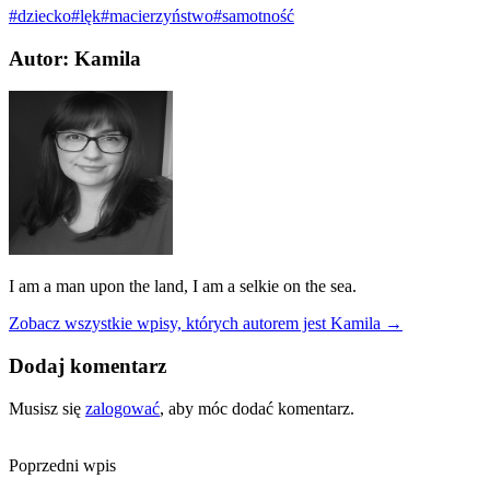
#dziecko
#lęk
#macierzyństwo
#samotność
Autor: Kamila
I am a man upon the land, I am a selkie on the sea.
Zobacz wszystkie wpisy, których autorem jest Kamila →
Dodaj komentarz
Musisz się
zalogować
, aby móc dodać komentarz.
Poprzedni wpis