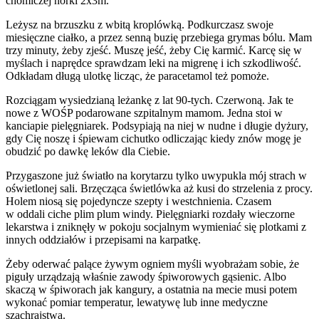
chomiczej norki 2x3m.
Leżysz na brzuszku z wbitą kroplówką. Podkurczasz swoje
miesięczne ciałko, a przez senną buzię przebiega grymas bólu. Mam
trzy minuty, żeby zjeść. Muszę jeść, żeby Cię karmić. Karcę się w
myślach i naprędce sprawdzam leki na migrenę i ich szkodliwość.
Odkładam długą ulotkę licząc, że paracetamol też pomoże.
Rozciągam wysiedzianą leżankę z lat 90-tych. Czerwoną. Jak te
nowe z WOŚP podarowane szpitalnym mamom. Jedna stoi w
kanciapie pielęgniarek. Podsypiają na niej w nudne i długie dyżury,
gdy Cię noszę i śpiewam cichutko odliczając kiedy znów mogę je
obudzić po dawkę leków dla Ciebie.
Przygaszone już światło na korytarzu tylko uwypukla mój strach w
oświetlonej sali. Brzęcząca świetlówka aż kusi do strzelenia z procy.
Holem niosą się pojedyncze szepty i westchnienia. Czasem
w oddali ciche plim plum windy. Pielęgniarki rozdały wieczorne
lekarstwa i zniknęły w pokoju socjalnym wymieniać się plotkami z
innych oddziałów i przepisami na karpatkę.
Żeby oderwać palące żywym ogniem myśli wyobrażam sobie, że
piguły urządzają właśnie zawody śpiworowych gąsienic. Albo
skaczą w śpiworach jak kangury, a ostatnia na mecie musi potem
wykonać pomiar temperatur, lewatywę lub inne medyczne
szachrajstwa.