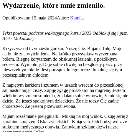
Wydarzenie, które mnie zmieniło.
Opublikowano
19 maja 2024
Autor:
Kamila
Tekst powstał podczas wakacyjnego kursu 2023 Odblokuj się i pisz,
Aleks Makulskiej.
Krzyczysz od trzydziestu godzin. Noszę Cię. Bujam. Tulę. Moje
ciało nie zna wytchnienia. Na krótko przysypiasz wyczerpana
bólem. Biegnę korytarzem do obskurnej łazienki z pożółkłym
sedesem. Wymiotuję. Daję sobie chwilę na bezgłośny płacz przy
nieszczelnym oknie. Jest początek lutego, mróz. Inhaluję się tym
pozaszpitalnym chłodem.
Z napiętym karkiem i szumem w uszach wracam do przeszklonej
sali nasłuchując ciszy. Zapiję zgagę proszkami na migrenę. Jestem
wielkim wyrzutem sumienia, że dałam sobie wmówić, że nic się nie
dzieje. Że jesteś spokojnym dzieckiem. Że nie toczy Cię żadne
cholerstwo. Że jestem przewrażliwiona.
Mijam roześmiane pielęgniarki. Milkną na mój widok. Czuję serię z
karabinu spojrzeń. Oskarżycielskich. Kpiących. Odchodzą wraz ze
stukotem medycznego obuwia. Zamykam szklane drzwi naszej