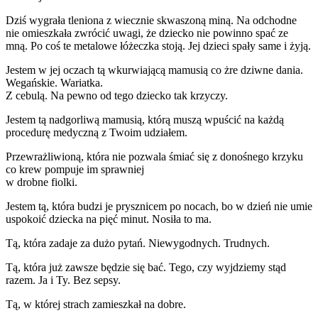
Dziś wygrała tleniona z wiecznie skwaszoną miną. Na odchodne
nie omieszkała zwrócić uwagi, że dziecko nie powinno spać ze
mną. Po coś te metalowe łóżeczka stoją. Jej dzieci spały same i żyją.
Jestem w jej oczach tą wkurwiającą mamusią co żre dziwne dania.
Wegańskie. Wariatka.
Z cebulą. Na pewno od tego dziecko tak krzyczy.
Jestem tą nadgorliwą mamusią, którą muszą wpuścić na każdą
procedurę medyczną z Twoim udziałem.
Przewrażliwioną, która nie pozwala śmiać się z donośnego krzyku
co krew pompuje im sprawniej
w drobne fiolki.
Jestem tą, która budzi je prysznicem po nocach, bo w dzień nie umie
uspokoić dziecka na pięć minut. Nosiła to ma.
Tą, która zadaje za dużo pytań. Niewygodnych. Trudnych.
Tą, która już zawsze będzie się bać. Tego, czy wyjdziemy stąd
razem. Ja i Ty. Bez sepsy.
Tą, w której strach zamieszkał na dobre.