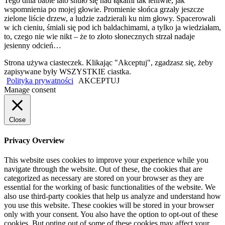
Tego dnia babie lato snuło się nad łąkami tak leniwie, jak
wspomnienia po mojej głowie. Promienie słońca grzały jeszcze
zielone liście drzew, a ludzie zadzierali ku nim głowy. Spacerowali
w ich cieniu, śmiali się pod ich baldachimami, a tylko ja wiedziałam,
to, czego nie wie nikt – że to złoto słonecznych strzał nadaje
jesienny odcień…
Strona używa ciasteczek. Klikając "Akceptuj", zgadzasz się, żeby
zapisywane były WSZYSTKIE ciastka.
Polityka prywatności
AKCEPTUJ
Manage consent
Close
Privacy Overview
This website uses cookies to improve your experience while you
navigate through the website. Out of these, the cookies that are
categorized as necessary are stored on your browser as they are
essential for the working of basic functionalities of the website. We
also use third-party cookies that help us analyze and understand how
you use this website. These cookies will be stored in your browser
only with your consent. You also have the option to opt-out of these
cookies. But opting out of some of these cookies may affect your