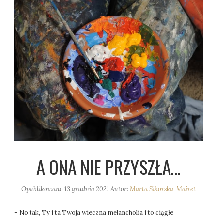
A ONA NIE PRZYSZŁA…
Opublikowano
13 grudnia 2021
Autor:
Marta Sikorska-Mairet
– No tak, Ty i ta Twoja wieczna melancholia i to ciągłe