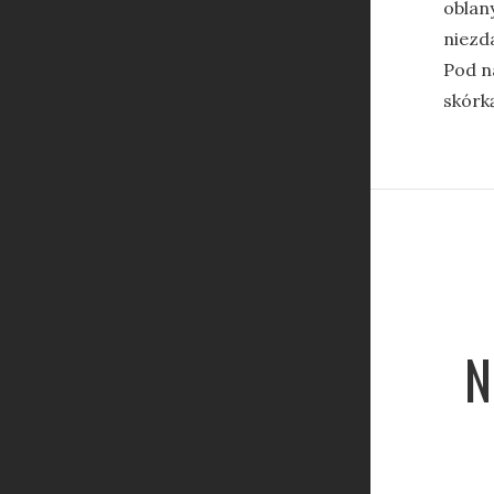
oblan
niezda
Pod n
skórk
N