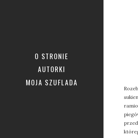
O STRONIE
AUTORKI
MOJA SZUFLADA
Rozebr
sukie
ramio
piegó
przed
które