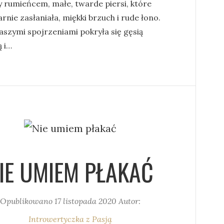
y rumieńcem, małe, twarde piersi, które
rnie zasłaniała, miękki brzuch i rude łono.
aszymi spojrzeniami pokryła się gęsią
ą i…
IE UMIEM PŁAKAĆ
Opublikowano
17 listopada 2020
Autor:
Introwertyczka z Pasją