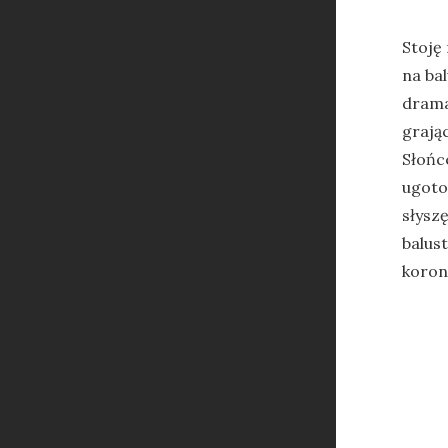
Stoję
na bal
drama
grając
Słońc
ugoto
słysz
balust
koron