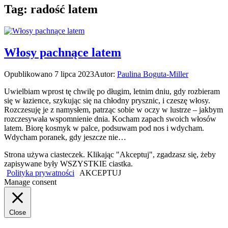
Tag:
radość latem
Włosy pachnące latem
Opublikowano
7 lipca 2023
Autor:
Paulina Boguta-Miller
Uwielbiam wprost tę chwilę po długim, letnim dniu, gdy rozbieram
się w łazience, szykując się na chłodny prysznic, i czeszę włosy.
Rozczesuję je z namysłem, patrząc sobie w oczy w lustrze – jakbym
rozczesywała wspomnienie dnia. Kocham zapach swoich włosów
latem. Biorę kosmyk w palce, podsuwam pod nos i wdycham.
Wdycham poranek, gdy jeszcze nie…
Strona używa ciasteczek. Klikając "Akceptuj", zgadzasz się, żeby
zapisywane były WSZYSTKIE ciastka.
Polityka prywatności
AKCEPTUJ
Manage consent
Close