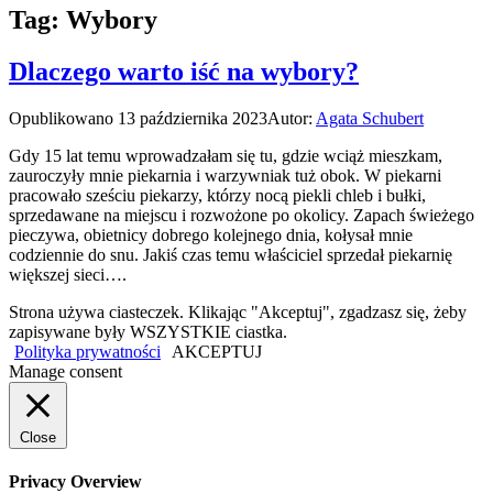
Tag:
Wybory
Dlaczego warto iść na wybory?
Opublikowano
13 października 2023
Autor:
Agata Schubert
Gdy 15 lat temu wprowadzałam się tu, gdzie wciąż mieszkam,
zauroczyły mnie piekarnia i warzywniak tuż obok. W piekarni
pracowało sześciu piekarzy, którzy nocą piekli chleb i bułki,
sprzedawane na miejscu i rozwożone po okolicy. Zapach świeżego
pieczywa, obietnicy dobrego kolejnego dnia, kołysał mnie
codziennie do snu. Jakiś czas temu właściciel sprzedał piekarnię
większej sieci….
Strona używa ciasteczek. Klikając "Akceptuj", zgadzasz się, żeby
zapisywane były WSZYSTKIE ciastka.
Polityka prywatności
AKCEPTUJ
Manage consent
Close
Privacy Overview