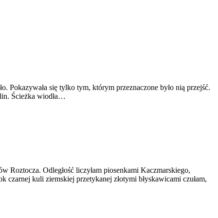
kało. Pokazywała się tylko tym, którym przeznaczone było nią przejść.
alin. Ścieżka wiodła…
asów Roztocza. Odległość liczyłam piosenkami Kaczmarskiego,
k czarnej kuli ziemskiej przetykanej złotymi błyskawicami czułam,