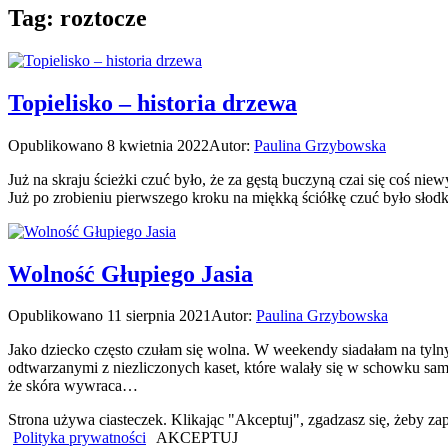
Tag:
roztocze
Topielisko – historia drzewa
Opublikowano
8 kwietnia 2022
Autor:
Paulina Grzybowska
Już na skraju ścieżki czuć było, że za gęstą buczyną czai się coś nie
Już po zrobieniu pierwszego kroku na miękką ściółkę czuć było słodk
Wolność Głupiego Jasia
Opublikowano
11 sierpnia 2021
Autor:
Paulina Grzybowska
Jako dziecko często czułam się wolna. W weekendy siadałam na tyln
odtwarzanymi z niezliczonych kaset, które walały się w schowku samo
że skóra wywraca…
Strona używa ciasteczek. Klikając "Akceptuj", zgadzasz się, żeby
Polityka prywatności
AKCEPTUJ