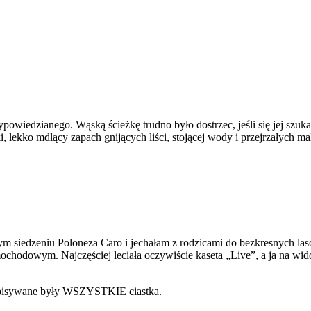
wypowiedzianego. Wąską ścieżkę trudno było dostrzec, jeśli się jej szu
i, lekko mdlący zapach gnijących liści, stojącej wody i przejrzałych m
ym siedzeniu Poloneza Caro i jechałam z rodzicami do bezkresnych l
chodowym. Najczęściej leciała oczywiście kaseta „Live”, a ja na wido
 zapisywane były WSZYSTKIE ciastka.