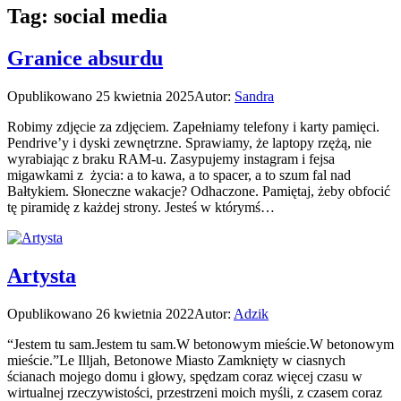
Tag:
social media
Granice absurdu
Opublikowano
25 kwietnia 2025
Autor:
Sandra
Robimy zdjęcie za zdjęciem. Zapełniamy telefony i karty pamięci.
Pendrive’y i dyski zewnętrzne. Sprawiamy, że laptopy rzężą, nie
wyrabiając z braku RAM-u. Zasypujemy instagram i fejsa
migawkami z życia: a to kawa, a to spacer, a to szum fal nad
Bałtykiem. Słoneczne wakacje? Odhaczone. Pamiętaj, żeby obfocić
tę piramidę z każdej strony. Jesteś w którymś…
Artysta
Opublikowano
26 kwietnia 2022
Autor:
Adzik
“Jestem tu sam.Jestem tu sam.W betonowym mieście.W betonowym
mieście.”Le Illjah, Betonowe Miasto Zamknięty w ciasnych
ścianach mojego domu i głowy, spędzam coraz więcej czasu w
wirtualnej rzeczywistości, przestrzeni moich myśli, z czasem coraz