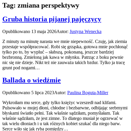
Tag:
zmiana perspektywy
Gruba historia pijanej pajęczycy
Opublikowano
13 maja 2026
Autor:
Justyna Wenecka
Z minuty na minutę narasta we mnie niepewność. Czuję, jak ziemia
przestaje współpracować. Robi się grząska, gotowa mnie pochłonąć
tylko po to, by wypluć – słabszą, pokonaną, jeszcze bardziej
bezbronną. Zmieloną jak kawa w młynku. Patrząc z boku pewnie
nic się nie dzieje. Nikt też nie zauważa takich bzdur. Tylko ja tracę
grunt pod nogami…
Ballada o wiedźmie
Opublikowano
5 lipca 2023
Autor:
Paulina Boguta-Miller
Wykroiłam mu serce, gdy tylko księżyc wzeszedł nad klifami.
Pulsowało w mojej dłoni, chłodne i bezbarwne, odbijając srebrnymi
błyskami światło pełni. Tak właśnie sądziłam, pomyślałam. Tak
właśnie sądziłam, że jest zimne. To dlatego musiał je ogrzewać w
tak wielu dłoniach i u tak różnych kobiet szukać dla niego barw.
Serce wiło się jak ryba pomiędzy…