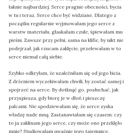
łaknie najbardziej. Serce pragnie obecności, bycia
w tu i teraz. Serce chce być widziane. Dlatego z
początku regularnie wyjmowałam jego serce z
warstw materiału, głaskałam czule, śpiewałam mu
pieśni. Zawsze przy pełni, sama na klifie, by nikt nie
podejrzał, jak rzucam zaklęcie, przelewałam w to
serce niemal całą siebie.
Szybko odkryłam, że uzależniłam się od jego bicia.
Z drżeniem wyczekiwałam chwili, by zostać samej i
spojrzeć na serce. By dotknąć go, posłuchać, jak
przyspiesza, gdy biorę je w dłoń i pieszczę
palcami. Nie spodziewałam się, że serce zyska
władzę nade mną. Zastanawiałam się czasem: czy
to ja zaklinam jego serce, czy może ono przeklęło
mnie? Studiowałam uważnie jego tajemnice,