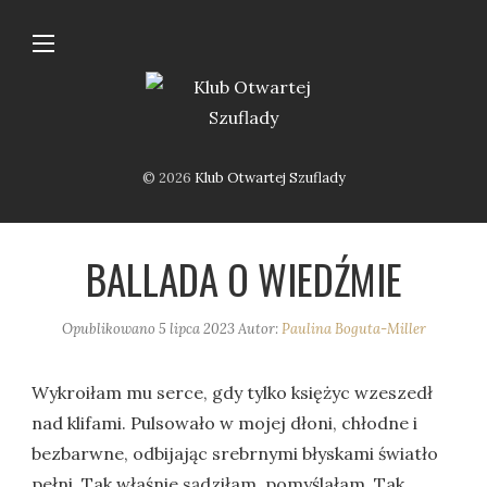
© 2026
Klub Otwartej Szuflady
BALLADA O WIEDŹMIE
Opublikowano
5 lipca 2023
Autor:
Paulina Boguta-Miller
Wykroiłam mu serce, gdy tylko księżyc wzeszedł
nad klifami. Pulsowało w mojej dłoni, chłodne i
bezbarwne, odbijając srebrnymi błyskami światło
pełni. Tak właśnie sądziłam, pomyślałam. Tak