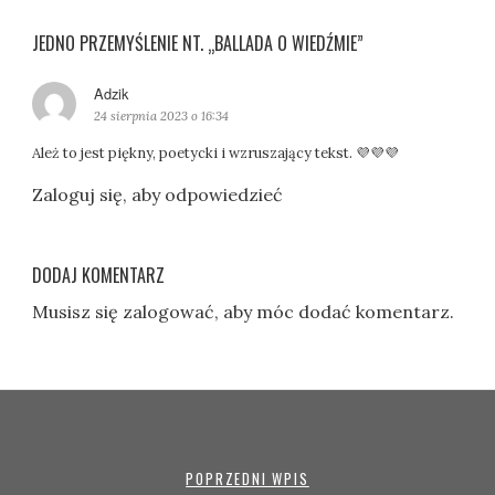
JEDNO PRZEMYŚLENIE NT. „BALLADA O WIEDŹMIE”
Adzik
p
i
24 sierpnia 2023 o 16:34
s
Ależ to jest piękny, poetycki i wzruszający tekst. 💜💜💜
z
e
Zaloguj się, aby odpowiedzieć
:
DODAJ KOMENTARZ
Musisz się
zalogować
, aby móc dodać komentarz.
POPRZEDNI WPIS