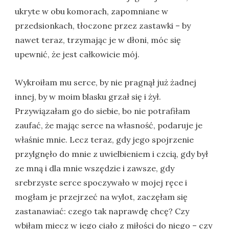
ukryte w obu komorach, zapomniane w
przedsionkach, tłoczone przez zastawki – by
nawet teraz, trzymając je w dłoni, móc się
upewnić, że jest całkowicie mój.
Wykroiłam mu serce, by nie pragnął już żadnej
innej, by w moim blasku grzał się i żył.
Przywiązałam go do siebie, bo nie potrafiłam
zaufać, że mając serce na własność, podaruje je
właśnie mnie. Lecz teraz, gdy jego spojrzenie
przylgnęło do mnie z uwielbieniem i czcią, gdy był
ze mną i dla mnie wszędzie i zawsze, gdy
srebrzyste serce spoczywało w mojej ręce i
mogłam je przejrzeć na wylot, zaczęłam się
zastanawiać: czego tak naprawdę chcę? Czy
wbiłam miecz w jego ciało z miłości do niego – czy