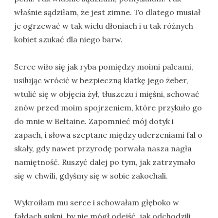
właśnie sądziłam, że jest zimne. To dlatego musiał
je ogrzewać w tak wielu dłoniach i u tak różnych
kobiet szukać dla niego barw.
Serce wiło się jak ryba pomiędzy moimi palcami,
usiłując wrócić w bezpieczną klatkę jego żeber,
wtulić się w objęcia żył, tłuszczu i mięśni, schować
znów przed moim spojrzeniem, które przykuło go
do mnie w Beltaine. Zapomnieć mój dotyk i
zapach, i słowa szeptane między uderzeniami fal o
skały, gdy nawet przyrodę porwała nasza nagła
namiętność. Ruszyć dalej po tym, jak zatrzymało
się w chwili, gdyśmy się w sobie zakochali.
Wykroiłam mu serce i schowałam głęboko w
fałdach sukni, by nie mógł odejść, jak odchodzili