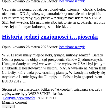
Opublikowano
26 marca 2025
Autor:
beatabanaszczyk
Gabrysia ma ponad 30 lat. Jest blondynką. Ciemną – chodzi o kolor,
nie mental. XD Jej włosy są naturalnie kręcone, ale nie cierpi ich.
Od lat stara się żeby były proste – z dużym naciskiem na STARA
SIĘ. Jest wysoka. Ma nadwagę albo jak to się teraz określa jest plus-
size. Jej ulubionym kolorem jest niebieski. …
Historia jednej znajomości i…piosenki
Opublikowano
26 marca 2025
Autor:
beatabanaszczyk
W 2012 roku miały miejsce steki, tysiące, miliony zdarzeń. Barack
Obama ponownie objął urząd prezydenta Stanów Zjednoczonych.
Huragan Sandy uderzył we wschodnie wybrzeże USA i był jednym
z najbardziej kosztownych w historii. NASA wysłało na Marsa łazik
Curiosity, który bada powierzchnię planety. W Londynie odbyły się
trzydzieste Letnie Igrzyska Olimpijskie. Polska była gospodarzem
EURO 2012….
Strona używa ciasteczek. Klikając "Akceptuj", zgadzasz się, żeby
zapisywane były WSZYSTKIE ciastka.
Polityka prywatności
AKCEPTUJ
Manage consent