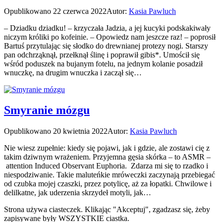
Opublikowano
22 czerwca 2022
Autor:
Kasia Pawluch
– Dziadku dziadku! – krzyczała Jadzia, a jej kucyki podskakiwały
niczym króliki po kofeinie. – Opowiedz nam jeszcze raz! – poprosił
Bartuś przytulając się słodko do drewnianej protezy nogi. Starszy
pan odchrząknął, przełknął ślinę i poprawił gibis*. Umościł się
wśród poduszek na bujanym fotelu, na jednym kolanie posadził
wnuczkę, na drugim wnuczka i zaczął się…
Smyranie mózgu
Opublikowano
20 kwietnia 2022
Autor:
Kasia Pawluch
Nie wiesz zupełnie: kiedy się pojawi, jak i gdzie, ale zostawi cię z
takim dziwnym wrażeniem. Przyjemna gęsia skórka – to ASMR –
attention Induced Observant Euphoria. Zdarza mi się to rzadko i
niespodziwanie. Takie maluteńkie mróweczki zaczynają przebiegać
od czubka mojej czaszki, przez potylicę, aż za łopatki. Chwilowe i
delilkatne, jak uderzenia skrzydeł motyli, jak…
Strona używa ciasteczek. Klikając "Akceptuj", zgadzasz się, żeby
zapisywane były WSZYSTKIE ciastka.