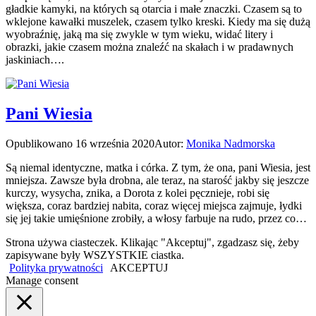
gładkie kamyki, na których są otarcia i małe znaczki. Czasem są to
wklejone kawałki muszelek, czasem tylko kreski. Kiedy ma się dużą
wyobraźnię, jaką ma się zwykle w tym wieku, widać litery i
obrazki, jakie czasem można znaleźć na skałach i w pradawnych
jaskiniach….
Pani Wiesia
Opublikowano
16 września 2020
Autor:
Monika Nadmorska
Są niemal identyczne, matka i córka. Z tym, że ona, pani Wiesia, jest
mniejsza. Zawsze była drobna, ale teraz, na starość jakby się jeszcze
kurczy, wysycha, znika, a Dorota z kolei pęcznieje, robi się
większa, coraz bardziej nabita, coraz więcej miejsca zajmuje, łydki
się jej takie umięśnione zrobiły, a włosy farbuje na rudo, przez co…
Strona używa ciasteczek. Klikając "Akceptuj", zgadzasz się, żeby
zapisywane były WSZYSTKIE ciastka.
Polityka prywatności
AKCEPTUJ
Manage consent