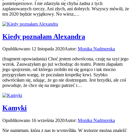
ponietoperzowe. I nie zdarzyła się chyba żadna z tych
zaplanowanych rzeczy. Ani złych, ani dobrych. Wszyscy mówili, że
ten 2020 będzie wyjątkowy. No wiesz,…
Kiedy poznałam Alexandra
Opublikowano
12 listopada 2020
Autor:
Monika Nadmorska
(fragment opowiadania) Choć jestem odwrócona, czuję na szyi jego
wzrok. Zauważyłam go już wchodząc do teatru. Potem złapałam
jego spojrzenie, od którego zrobiło mi się gorąco i tak mocno
przygryzłam wargę, że poczułam kropelkę krwi. Szybko
odwróciłam się, udając, że go nie dostrzegam. Jest brzydki, ale coś
powoduje, że chce się na niego patrzeć i…
Kamyki
Opublikowano
16 września 2020
Autor:
Monika Nadmorska
Nie pamiętam, która z nas to wymyśliła. W jeziorze można znaleźć