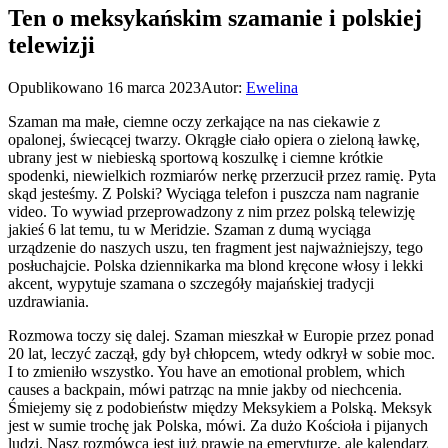
Ten o meksykańskim szamanie i polskiej
telewizji
Opublikowano
16 marca 2023
Autor:
Ewelina
Szaman ma małe, ciemne oczy zerkające na nas ciekawie z
opalonej, świecącej twarzy. Okrągłe ciało opiera o zieloną ławkę,
ubrany jest w niebieską sportową koszulkę i ciemne krótkie
spodenki, niewielkich rozmiarów nerkę przerzucił przez ramię. Pyta
skąd jesteśmy. Z Polski? Wyciąga telefon i puszcza nam nagranie
video. To wywiad przeprowadzony z nim przez polską telewizję
jakieś 6 lat temu, tu w Meridzie. Szaman z dumą wyciąga
urządzenie do naszych uszu, ten fragment jest najważniejszy, tego
posłuchajcie. Polska dziennikarka ma blond kręcone włosy i lekki
akcent, wypytuje szamana o szczegóły majańskiej tradycji
uzdrawiania.
Rozmowa toczy się dalej. Szaman mieszkał w Europie przez ponad
20 lat, leczyć zaczął, gdy był chłopcem, wtedy odkrył w sobie moc.
I to zmieniło wszystko. You have an emotional problem, which
causes a backpain, mówi patrząc na mnie jakby od niechcenia.
Śmiejemy się z podobieństw między Meksykiem a Polską. Meksyk
jest w sumie trochę jak Polska, mówi. Za dużo Kościoła i pijanych
ludzi. Nasz rozmówca jest już prawie na emeryturze, ale kalendarz