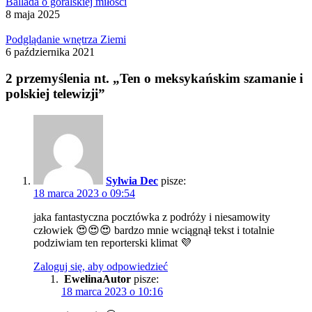
Ballada o góralskiej miłości
8 maja 2025
Podglądanie wnętrza Ziemi
6 października 2021
2 przemyślenia nt. „Ten o meksykańskim szamanie i
polskiej telewizji”
Sylwia Dec
pisze:
18 marca 2023 o 09:54
jaka fantastyczna pocztówka z podróży i niesamowity
człowiek 😍😍😍 bardzo mnie wciągnął tekst i totalnie
podziwiam ten reporterski klimat 💜
Zaloguj się, aby odpowiedzieć
Ewelina
pisze:
18 marca 2023 o 10:16