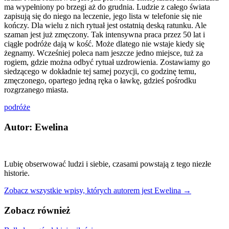
ma wypełniony po brzegi aż do grudnia. Ludzie z całego świata
zapisują się do niego na leczenie, jego lista w telefonie się nie
kończy. Dla wielu z nich rytuał jest ostatnią deską ratunku. Ale
szaman jest już zmęczony. Tak intensywna praca przez 50 lat i
ciągłe podróże dają w kość. Może dlatego nie wstaje kiedy się
żegnamy. Wcześniej poleca nam jeszcze jedno miejsce, tuż za
rogiem, gdzie można odbyć rytuał uzdrowienia. Zostawiamy go
siedzącego w dokładnie tej samej pozycji, co godzinę temu,
zmęczonego, opartego jedną ręka o ławkę, gdzieś pośrodku
rozgrzanego miasta.
podróże
Autor: Ewelina
Lubię obserwować ludzi i siebie, czasami powstają z tego niezłe
historie.
Zobacz wszystkie wpisy, których autorem jest Ewelina →
Zobacz również