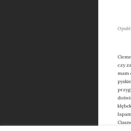
Opubl
Ciemn
czy z
mam o
pyski
przyg
doświ
kłębe
łapami
Ciasn
© 2026
Klub Otwartej Szuflady