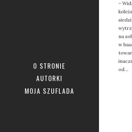
– Wid
koleża
siedz
wytrz
na sob
w bas
towar
inacze
O STRONIE
od…
AUTORKI
MOJA SZUFLADA