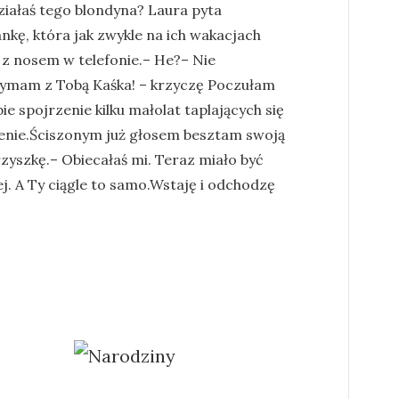
ziałaś tego blondyna? Laura pyta
nkę, która jak zwykle na ich wakacjach
i z nosem w telefonie.– He?– Nie
ymam z Tobą Kaśka! – krzyczę Poczułam
ie spojrzenie kilku małolat taplających się
enie.Ściszonym już głosem besztam swoją
zyszkę.– Obiecałaś mi. Teraz miało być
j. A Ty ciągle to samo.Wstaję i odchodzę