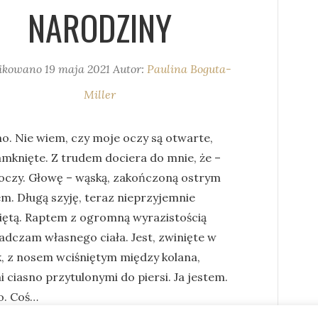
NARODZINY
ikowano
19 maja 2021
Autor:
Paulina Boguta-
Miller
o. Nie wiem, czy moje oczy są otwarte,
amknięte. Z trudem dociera do mnie, że –
czy. Głowę – wąską, zakończoną ostrym
em. Długą szyję, teraz nieprzyjemnie
iętą. Raptem z ogromną wyrazistością
adczam własnego ciała. Jest, zwinięte w
k, z nosem wciśniętym między kolana,
 ciasno przytulonymi do piersi. Ja jestem.
o. Coś…