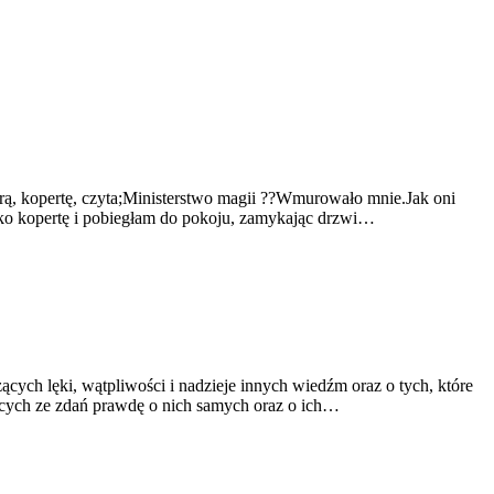
rą, kopertę, czyta;Ministerstwo magii ??Wmurowało mnie.Jak oni
ybko kopertę i pobiegłam do pokoju, zamykając drzwi…
cych lęki, wątpliwości i nadzieje innych wiedźm oraz o tych, które
jących ze zdań prawdę o nich samych oraz o ich…