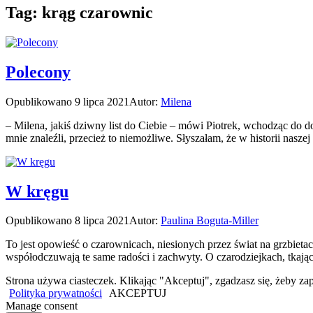
Tag:
krąg czarownic
Polecony
Opublikowano
9 lipca 2021
Autor:
Milena
– Milena, jakiś dziwny list do Ciebie – mówi Piotrek, wchodząc do
mnie znaleźli, przecież to niemożliwe. Słyszałam, że w historii nas
W kręgu
Opublikowano
8 lipca 2021
Autor:
Paulina Boguta-Miller
To jest opowieść o czarownicach, niesionych przez świat na grzbieta
współodczuwają te same radości i zachwyty. O czarodziejkach, tkaj
Strona używa ciasteczek. Klikając "Akceptuj", zgadzasz się, żeby
Polityka prywatności
AKCEPTUJ
Manage consent