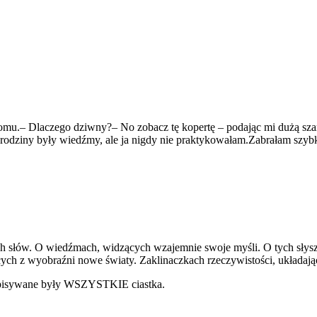
 domu.– Dlaczego dziwny?– No zobacz tę kopertę – podając mi dużą sza
zej rodziny były wiedźmy, ale ja nigdy nie praktykowałam.Zabrałam sz
ch słów. O wiedźmach, widzących wzajemnie swoje myśli. O tych słyszą
ących z wyobraźni nowe światy. Zaklinaczkach rzeczywistości, układa
 zapisywane były WSZYSTKIE ciastka.