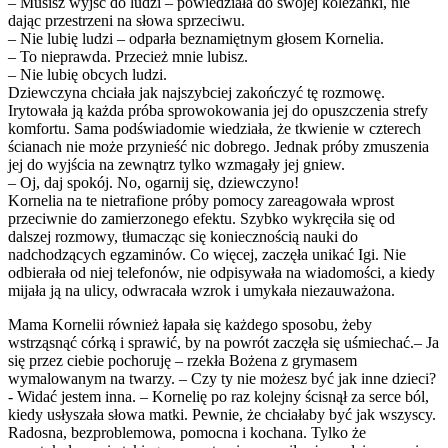
– Musisz wyjść do ludzi – powiedziała do swojej koleżanki, nie
dając przestrzeni na słowa sprzeciwu.
– Nie lubię ludzi – odparła beznamiętnym głosem Kornelia.
– To nieprawda. Przecież mnie lubisz.
– Nie lubię obcych ludzi.
Dziewczyna chciała jak najszybciej zakończyć tę rozmowę.
Irytowała ją każda próba sprowokowania jej do opuszczenia strefy
komfortu. Sama podświadomie wiedziała, że tkwienie w czterech
ścianach nie może przynieść nic dobrego. Jednak próby zmuszenia
jej do wyjścia na zewnątrz tylko wzmagały jej gniew.
– Oj, daj spokój. No, ogarnij się, dziewczyno!
Kornelia na te nietrafione próby pomocy zareagowała wprost
przeciwnie do zamierzonego efektu. Szybko wykręciła się od
dalszej rozmowy, tłumacząc się koniecznością nauki do
nadchodzących egzaminów. Co więcej, zaczęła unikać Igi. Nie
odbierała od niej telefonów, nie odpisywała na wiadomości, a kiedy
mijała ją na ulicy, odwracała wzrok i umykała niezauważona.
Mama Kornelii również łapała się każdego sposobu, żeby
wstrząsnąć córką i sprawić, by na powrót zaczęła się uśmiechać.– Ja
się przez ciebie pochoruję – rzekła Bożena z grymasem
wymalowanym na twarzy. – Czy ty nie możesz być jak inne dzieci?
- Widać jestem inna. – Kornelię po raz kolejny ścisnął za serce ból,
kiedy usłyszała słowa matki. Pewnie, że chciałaby być jak wszyscy.
Radosna, bezproblemowa, pomocna i kochana. Tylko że