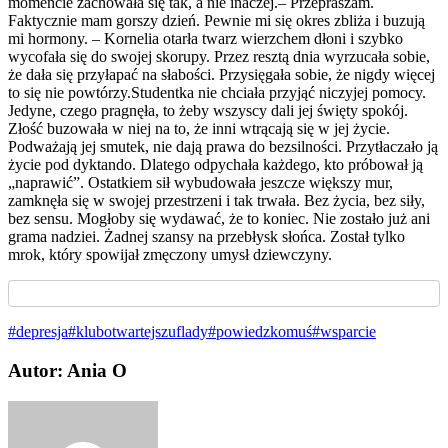
momencie zachowała się tak, a nie inaczej.– Przepraszam.
Faktycznie mam gorszy dzień. Pewnie mi się okres zbliża i buzują
mi hormony. – Kornelia otarła twarz wierzchem dłoni i szybko
wycofała się do swojej skorupy. Przez resztą dnia wyrzucała sobie,
że dała się przyłapać na słabości. Przysięgała sobie, że nigdy więcej
to się nie powtórzy.Studentka nie chciała przyjąć niczyjej pomocy.
Jedyne, czego pragnęła, to żeby wszyscy dali jej święty spokój.
Złość buzowała w niej na to, że inni wtrącają się w jej życie.
Podważają jej smutek, nie dają prawa do bezsilności. Przytłaczało ją
życie pod dyktando. Dlatego odpychała każdego, kto próbował ją
„naprawić”. Ostatkiem sił wybudowała jeszcze większy mur,
zamknęła się w swojej przestrzeni i tak trwała. Bez życia, bez siły,
bez sensu. Mogłoby się wydawać, że to koniec. Nie zostało już ani
grama nadziei. Żadnej szansy na przebłysk słońca. Został tylko
mrok, który spowijał zmęczony umysł dziewczyny.
#depresja
#klubotwartejszuflady
#powiedzkomuś
#wsparcie
Autor: Ania O