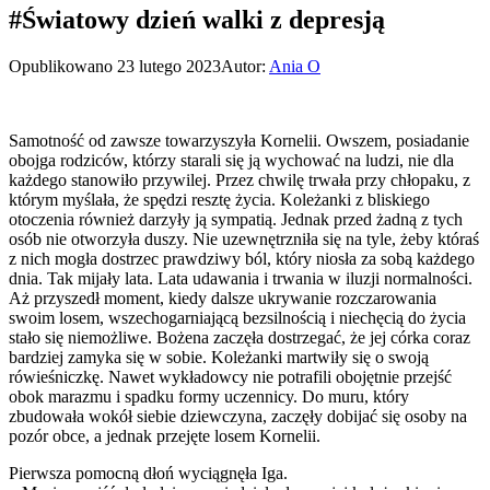
#Światowy dzień walki z depresją
Opublikowano
23 lutego 2023
Autor:
Ania O
Samotność od zawsze towarzyszyła Kornelii. Owszem, posiadanie
obojga rodziców, którzy starali się ją wychować na ludzi, nie dla
każdego stanowiło przywilej. Przez chwilę trwała przy chłopaku, z
którym myślała, że spędzi resztę życia. Koleżanki z bliskiego
otoczenia również darzyły ją sympatią. Jednak przed żadną z tych
osób nie otworzyła duszy. Nie uzewnętrzniła się na tyle, żeby któraś
z nich mogła dostrzec prawdziwy ból, który niosła za sobą każdego
dnia. Tak mijały lata. Lata udawania i trwania w iluzji normalności.
Aż przyszedł moment, kiedy dalsze ukrywanie rozczarowania
swoim losem, wszechogarniającą bezsilnością i niechęcią do życia
stało się niemożliwe. Bożena zaczęła dostrzegać, że jej córka coraz
bardziej zamyka się w sobie. Koleżanki martwiły się o swoją
rówieśniczkę. Nawet wykładowcy nie potrafili obojętnie przejść
obok marazmu i spadku formy uczennicy. Do muru, który
zbudowała wokół siebie dziewczyna, zaczęły dobijać się osoby na
pozór obce, a jednak przejęte losem Kornelii.
Pierwsza pomocną dłoń wyciągnęła Iga.