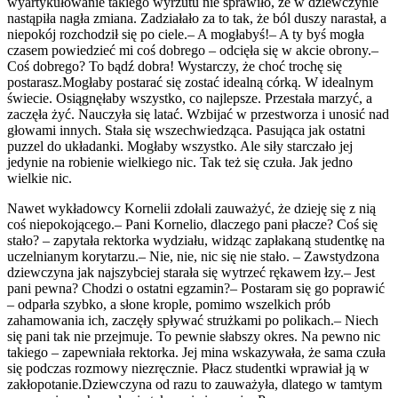
wyartykułowanie takiego wyrzutu nie sprawiło, że w dziewczynie
nastąpiła nagła zmiana. Zadziałało za to tak, że ból duszy narastał, a
niepokój rozchodził się po ciele.– A mogłabyś!– A ty byś mogła
czasem powiedzieć mi coś dobrego – odcięła się w akcie obrony.–
Coś dobrego? To bądź dobra! Wystarczy, że choć trochę się
postarasz.Mogłaby postarać się zostać idealną córką. W idealnym
świecie. Osiągnęłaby wszystko, co najlepsze. Przestała marzyć, a
zaczęła żyć. Nauczyła się latać. Wzbijać w przestworza i unosić nad
głowami innych. Stała się wszechwiedząca. Pasująca jak ostatni
puzzel do układanki. Mogłaby wszystko. Ale siły starczało jej
jedynie na robienie wielkiego nic. Tak też się czuła. Jak jedno
wielkie nic.
Nawet wykładowcy Kornelii zdołali zauważyć, że dzieję się z nią
coś niepokojącego.– Pani Kornelio, dlaczego pani płacze? Coś się
stało? – zapytała rektorka wydziału, widząc zapłakaną studentkę na
uczelnianym korytarzu.– Nie, nie, nic się nie stało. – Zawstydzona
dziewczyna jak najszybciej starała się wytrzeć rękawem łzy.– Jest
pani pewna? Chodzi o ostatni egzamin?– Postaram się go poprawić
– odparła szybko, a słone krople, pomimo wszelkich prób
zahamowania ich, zaczęły spływać strużkami po polikach.– Niech
się pani tak nie przejmuje. To pewnie słabszy okres. Na pewno nic
takiego – zapewniała rektorka. Jej mina wskazywała, że sama czuła
się podczas rozmowy niezręcznie. Płacz studentki wprawiał ją w
zakłopotanie.Dziewczyna od razu to zauważyła, dlatego w tamtym