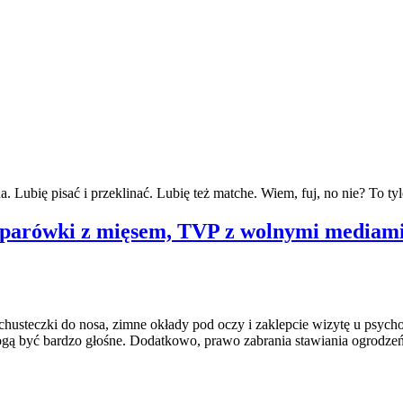
ubię pisać i przeklinać. Lubię też matche. Wiem, fuj, no nie? To tyl
o parówki z mięsem, TVP z wolnymi mediami,
chusteczki do nosa, zimne okłady pod oczy i zaklepcie wizytę u psych
gą być bardzo głośne. Dodatkowo, prawo zabrania stawiania ogrodzeń.