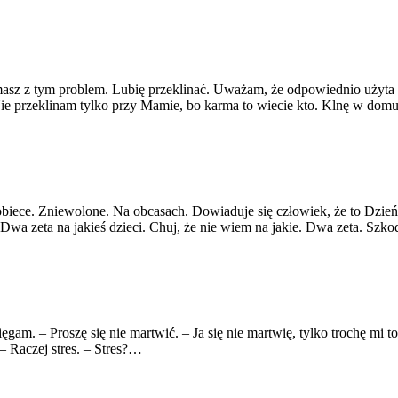
 masz z tym problem. Lubię przeklinać. Uważam, że odpowiednio użyta
 Nie przeklinam tylko przy Mamie, bo karma to wiecie kto. Klnę w d
biece. Zniewolone. Na obcasach. Dowiaduje się człowiek, że to Dzień S
 Dwa zeta na jakieś dzieci. Chuj, że nie wiem na jakie. Dwa zeta. Sz
ęgam. – Proszę się nie martwić. – Ja się nie martwię, tylko trochę mi 
– Raczej stres. – Stres?…