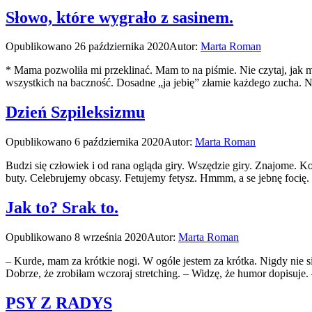
Słowo, które wygrało z sasinem.
Opublikowano
26 października 2020
Autor:
Marta Roman
* Mama pozwoliła mi przeklinać. Mam to na piśmie. Nie czytaj, jak
wszystkich na baczność. Dosadne „ja jebię” złamie każdego zucha.
Dzień Szpileksizmu
Opublikowano
6 października 2020
Autor:
Marta Roman
Budzi się człowiek i od rana ogląda giry. Wszędzie giry. Znajome. Ko
buty. Celebrujemy obcasy. Fetujemy fetysz. Hmmm, a se jebnę focię.
Jak to? Srak to.
Opublikowano
8 września 2020
Autor:
Marta Roman
– Kurde, mam za krótkie nogi. W ogóle jestem za krótka. Nigdy nie si
Dobrze, że zrobiłam wczoraj stretching. – Widzę, że humor dopisuje. 
PSY Z RADYS