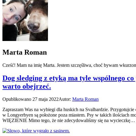
Marta Roman
Cześć! Mam na imię Marta. Jestem szczęśliwa, choć bywam wkurzona. L
Dog sledging z etyką ma tyle wspólnego c
warto obejrzeć.
Opublikowano
27 maja 2022
Autor:
Marta Roman
Zapraszam Was na wybiegi dla huskich na Svalbardzie. Przygotujcie 
w Longyerbyen są położone poza miastem. Psy w takich ilościach mo
WIĘZIENIE Mimo tego, że nie zdecydowaliśmy się na wycieczkę…