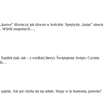
 „kurwa” dźwięczy jak dzwon w kościele. Sprężysty „kutas” stawia
omu. Wśród znajomych….
zpilek (tak, tak – z wielkiej litery). Świętujemy święto. Czcimy
koda…
to zajmie. Ale już chyba mi się udało. Stopy w te homonta, prawda?