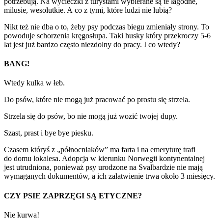
potrzebują. Na wycieczki z turystami wybierane są te łagodne,
milusie, wesolutkie. A co z tymi, które ludzi nie lubią?
Nikt też nie dba o to, żeby psy podczas biegu zmieniały strony. To
powoduje schorzenia kręgosłupa. Taki husky który przekroczy 5-6
lat jest już bardzo często niezdolny do pracy. I co wtedy?
BANG!
Wtedy kulka w łeb.
Do psów, które nie mogą już pracować po prostu się strzela.
Strzela się do psów, bo nie mogą już wozić twojej dupy.
Szast, prast i bye bye piesku.
Czasem któryś z „północniaków” ma farta i na emeryturę trafi
do domu lokalesa. Adopcja w kierunku Norwegii kontynentalnej
jest utrudniona, ponieważ psy urodzone na Svalbardzie nie mają
wymaganych dokumentów, a ich załatwienie trwa około 3 miesięcy.
CZY PSIE ZAPRZĘGI SĄ ETYCZNE?
Nie kurwa!