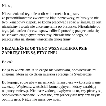
Nie są.
Niezależnie od tego, ile osób w internetach napisze,
że personifikowanie zwierząt to błąd poznawczy, że husky to nie
twój kanapowy ciapek, że kocha pracować i spać w śniegu, że jest
niezależny i wcale nie chce smyrania po brzuszku. Niezależnie od
tego, jak bardzo chcesz usprawiedliwić potrzebę przejechania się
na sankach ciągniętych przez psy. Niezależnie od tego, co
przeczytałaś na stronie właściciela takiej firmy.
NIEZALEŻNIE OD TEGO WSZYSTKIEGO, PSIE
ZAPRZĘGI NIE SĄ ETYCZNE!
Bo co?
Bo ja to widziałam. A to czego nie widziałam, opowiedziała mi
znajoma, która na co dzień mieszka i pracuje na Svalbardzie.
Bo kupując sobie ubaw na sankach, finansujesz wykorzystywanie
zwierząt. Wspierasz właścicieli komercyjnych, którzy zarabiają
na pracy zwierząt. Nie masz żadnego wpływu na to, czy pieseły są
odpowiednio zadbane. Nieważne, czy przeczytasz trzy czy trzysta
opinii z neta. Nigdy nie masz pewności.