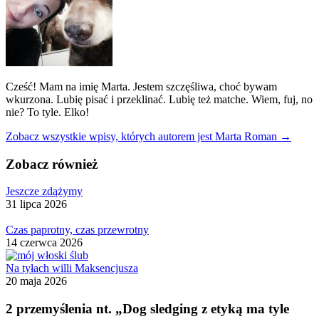
Cześć! Mam na imię Marta. Jestem szczęśliwa, choć bywam
wkurzona. Lubię pisać i przeklinać. Lubię też matche. Wiem, fuj, no
nie? To tyle. Elko!
Zobacz wszystkie wpisy, których autorem jest Marta Roman →
Zobacz również
Jeszcze zdążymy
31 lipca 2026
Czas paprotny, czas przewrotny
14 czerwca 2026
Na tyłach willi Maksencjusza
20 maja 2026
2 przemyślenia nt. „Dog sledging z etyką ma tyle