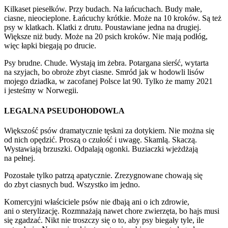
Kilkaset piesełków. Przy budach. Na łańcuchach. Budy małe,
ciasne, nieocieplone. Łańcuchy krótkie. Może na 10 kroków. Są też
psy w klatkach. Klatki z drutu. Poustawiane jedna na drugiej.
Większe niż budy. Może na 20 psich kroków. Nie mają podłóg,
więc łapki biegają po drucie.
Psy brudne. Chude. Wystają im żebra. Potargana sierść, wytarta
na szyjach, bo obroże zbyt ciasne. Smród jak w hodowli lisów
mojego dziadka, w zacofanej Polsce lat 90. Tylko że mamy 2021
i jesteśmy w Norwegii.
LEGALNA PSEUDOHODOWLA
Większość psów dramatycznie tęskni za dotykiem. Nie można się
od nich opędzić. Proszą o czułość i uwagę. Skamlą. Skaczą.
Wystawiają brzuszki. Odpalają ogonki. Buziaczki wjeżdżają
na pełnej.
Pozostałe tylko patrzą apatycznie. Zrezygnowane chowają się
do zbyt ciasnych bud. Wszystko im jedno.
Komercyjni właściciele psów nie dbają ani o ich zdrowie,
ani o sterylizację. Rozmnażają nawet chore zwierzęta, bo hajs musi
się zgadzać. Nikt nie troszczy się o to, aby psy biegały tyle, ile