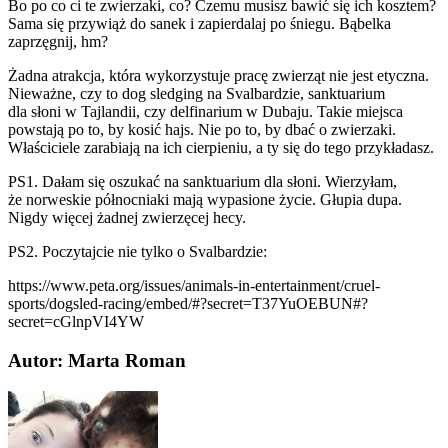
Bo po co ci te zwierzaki, co? Czemu musisz bawić się ich kosztem?
Sama się przywiąż do sanek i zapierdalaj po śniegu. Bąbelka
zaprzęgnij, hm?
Żadna atrakcja, która wykorzystuje pracę zwierząt nie jest etyczna.
Nieważne, czy to dog sledging na Svalbardzie, sanktuarium
dla słoni w Tajlandii, czy delfinarium w Dubaju. Takie miejsca
powstają po to, by kosić hajs. Nie po to, by dbać o zwierzaki.
Właściciele zarabiają na ich cierpieniu, a ty się do tego przykładasz.
PS1. Dałam się oszukać na sanktuarium dla słoni. Wierzyłam,
że norweskie północniaki mają wypasione życie. Głupia dupa.
Nigdy więcej żadnej zwierzęcej hecy.
PS2. Poczytajcie nie tylko o Svalbardzie:
https://www.peta.org/issues/animals-in-entertainment/cruel-
sports/dogsled-racing/embed/#?secret=T37YuOEBUN#?
secret=cGlnpVI4YW
Autor: Marta Roman