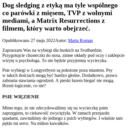
Dog sledging z etyką ma tyle wspólnego
co parówki z mięsem, TVP z wolnymi
mediami, a Matrix Resurrections z
filmem, który warto obejrzeć.
Opublikowano
27 maja 2022
Autor:
Marta Roman
Zapraszam Was na wybiegi dla huskich na Svalbardzie.
Przygotujcie chusteczki do nosa, zimne okłady pod oczy i zaklepcie
wizytę u psychologa. To nie będzie przyjemna wycieczka.
Psie wybiegi w Longyerbyen są położone poza miastem. Psy
w takich ilościach mogą być bardzo głośne. Dodatkowo, prawo
zabrania stawiania ogrodzeń. A pieski luzem biegać nie mogą.
Brzmi logicznie, co nie?
PSIE WIĘZIENIE
Mimo tego, że nie zdecydowaliśmy się na wycieczkę psim
zaprzęgiem, to ciekawość zwyciężyła. W ramach przejazdu
quadami, zawitaliśmy do jednego z psich wybiegów. I właśnie tam
pękło mi serce. Na milion kawałków.