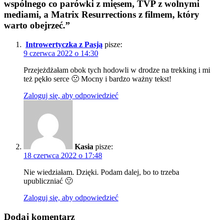
wspólnego co parówki z mięsem, TVP z wolnymi
mediami, a Matrix Resurrections z filmem, który
warto obejrzeć.”
Introwertyczka z Pasją
pisze:
9 czerwca 2022 o 14:30
Przejeżdżałam obok tych hodowli w drodze na trekking i mi
też pękło serce 🙁 Mocny i bardzo ważny tekst!
Zaloguj się, aby odpowiedzieć
Kasia
pisze:
18 czerwca 2022 o 17:48
Nie wiedziałam. Dzięki. Podam dalej, bo to trzeba
upubliczniać 🙁
Zaloguj się, aby odpowiedzieć
Dodaj komentarz