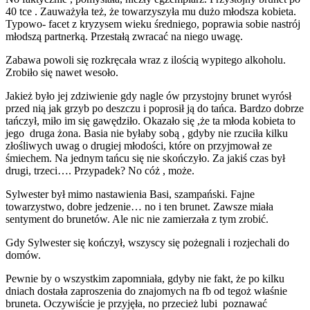
40 tce . Zauważyła też, że towarzyszyła mu dużo młodsza kobieta.
Typowo- facet z kryzysem wieku średniego, poprawia sobie nastrój
młodszą partnerką. Przestałą zwracać na niego uwagę.
Zabawa powoli się rozkręcała wraz z ilością wypitego alkoholu.
Zrobiło się nawet wesoło.
Jakież było jej zdziwienie gdy nagle ów przystojny brunet wyrósł
przed nią jak grzyb po deszczu i poprosił ją do tańca. Bardzo dobrze
tańczył, miło im się gawędziło. Okazało się ,że ta młoda kobieta to
jego druga żona. Basia nie byłaby sobą , gdyby nie rzuciła kilku
złośliwych uwag o drugiej młodości, które on przyjmował ze
śmiechem. Na jednym tańcu się nie skończyło. Za jakiś czas był
drugi, trzeci…. Przypadek? No cóż , może.
Sylwester był mimo nastawienia Basi, szampański. Fajne
towarzystwo, dobre jedzenie… no i ten brunet. Zawsze miała
sentyment do brunetów. Ale nic nie zamierzała z tym zrobić.
Gdy Sylwester się kończył, wszyscy się pożegnali i rozjechali do
domów.
Pewnie by o wszystkim zapomniała, gdyby nie fakt, że po kilku
dniach dostała zaproszenia do znajomych na fb od tegoż właśnie
bruneta. Oczywiście je przyjęła, no przecież lubi poznawać