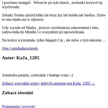
i powinno nastąpić. Wreszcie po tylu latach , rachunki krzywd się
wyrównały.
Zdrada Tomka sprzed kilku lat teraz już nie bolała tak bardzo. Znów
to ona miała asa w rękawie.
Gdy wyszła od Marka , jeszcze oszołomiona zdarzeniami i nim,
zadzwoniła do Moniki i o wszystkim jej opowiedziała.
Na końcu wyszeptała- tylko błagam Cię , nie mów o tym nikomu….
Ona i on
zdrada
związek
Autor: KaJa_1205
Amatorka pisania, czekolady i białego wina :-)
Zobacz wszystkie wpisy, których autorem jest KaJa_1205 →
Zobacz również
Pożegnania i powroty