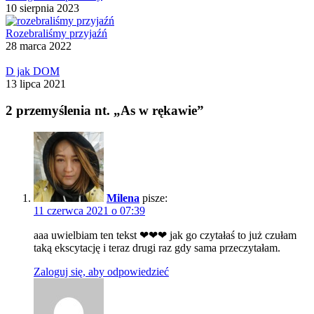
10 sierpnia 2023
Rozebraliśmy przyjaźń
28 marca 2022
D jak DOM
13 lipca 2021
2 przemyślenia nt. „As w rękawie”
Milena
pisze:
11 czerwca 2021 o 07:39
aaa uwielbiam ten tekst ❤❤❤ jak go czytałaś to już czułam
taką ekscytację i teraz drugi raz gdy sama przeczytałam.
Zaloguj się, aby odpowiedzieć