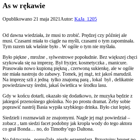
As w rękawie
Opublikowano
21 maja 2021
Autor:
KaJa_1205
Od dawna wiedziała, że musi to zrobić. Prędzej czy później ale
musi. Czasami miała to ciągle na myśli, czasami o tym zapominała.
Tym razem tak właśnie było . W ogóle o tym nie myślała.
Było piękne , mroźne , sylwestrowe popołudnie. Bez większej chęci
szykowała się na imprezę. Był fryzjer, kosmetyczka , manicure.
Prasowała nowo kupioną piękną , czerwoną sukienkę, ale w ogóle
nie miała nastroju do zabawy. Tomek, jej mąż, też jakoś marudził.
Na imprezę szli z jedną tylko znajomą parą , lokal był , delikatnie
powiedziawszy średni, jakaś świetlica w środku lasu.
Gdy w końcu dotarli, okazało się dodatkowo, że muzyka będzie z
jakiegoś przenośnego głośnika. No po prostu dramat. Żeby sobie
poprawić nastrój Basia wypiła szybkiego drinka. Było ciut lepiej.
Siedzieli i rozmawiali ze znajomymi. Nagle jej mąż powiedział –
zobacz , tam siedzi facet podobny jak kropla wody do tego aktora
co grał Bonda… no, do Timothy’ego Daltona.
No faktycznie , pomyślała, niezły egzemplarz. Przystojny brunet po