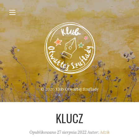
© 2026
Klub Otwartej Szuflady
KLUCZ
Opublikowano
27 sierpnia 2022
Autor:
Adzik