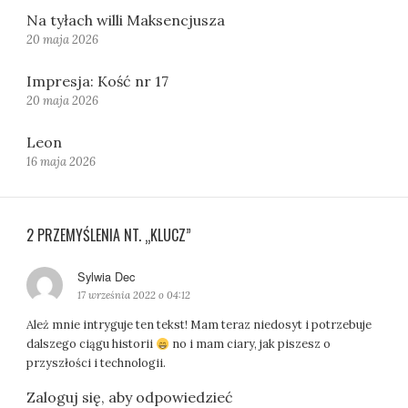
Na tyłach willi Maksencjusza
20 maja 2026
Impresja: Kość nr 17
20 maja 2026
Leon
16 maja 2026
2 PRZEMYŚLENIA NT. „KLUCZ”
Sylwia Dec
p
i
17 września 2022 o 04:12
s
Ależ mnie intryguje ten tekst! Mam teraz niedosyt i potrzebuje
z
dalszego ciągu historii
no i mam ciary, jak piszesz o
e
przyszłości i technologii.
:
Zaloguj się, aby odpowiedzieć