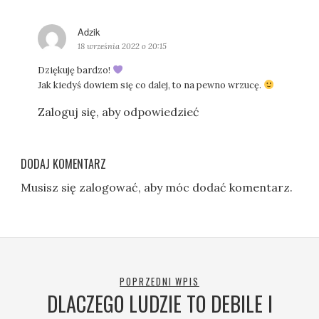
Adzik
p
i
18 września 2022 o 20:15
s
Dziękuję bardzo!
z
Jak kiedyś dowiem się co dalej, to na pewno wrzucę.
e
:
Zaloguj się, aby odpowiedzieć
DODAJ KOMENTARZ
Musisz się
zalogować
, aby móc dodać komentarz.
POPRZEDNI WPIS
DLACZEGO LUDZIE TO DEBILE I