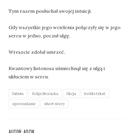
Tym razem posłuchał swojej intuicji.
Gdy wszystkie jego wcielenia połączyły się w jego
sercu w jedno, poczuł ulgę.
Wreszcie zdołał umrzeć.
Kwantowy listonosz uśmiechnął się z ulgą i
ukłuciem w sercu.
fabuła
fickja literacka
fikcja
krótki tekst
opowiadanie
short story
AUTOR: ADZIK