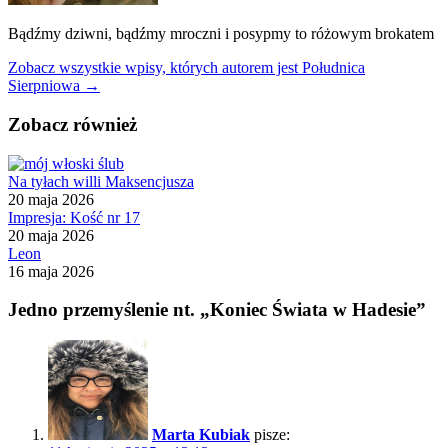
Bądźmy dziwni, bądźmy mroczni i posypmy to różowym brokatem
Zobacz wszystkie wpisy, których autorem jest Południca
Sierpniowa →
Zobacz również
Na tyłach willi Maksencjusza
20 maja 2026
Impresja: Kość nr 17
20 maja 2026
Leon
16 maja 2026
Jedno przemyślenie nt. „Koniec Świata w Hadesie”
Marta Kubiak
pisze: