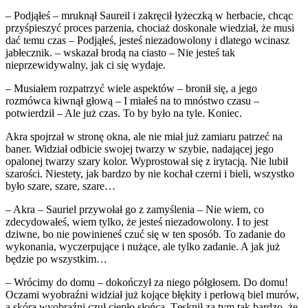
– Podjąłeś – mruknął Saureil i zakręcił łyżeczką w herbacie, chcąc
przyśpieszyć proces parzenia, chociaż doskonale wiedział, że musi
dać temu czas – Podjąłeś, jesteś niezadowolony i dlatego wcinasz
jabłecznik. – wskazał brodą na ciasto – Nie jesteś tak
nieprzewidywalny, jak ci się wydaje.
– Musiałem rozpatrzyć wiele aspektów – bronił się, a jego
rozmówca kiwnął głową – I miałeś na to mnóstwo czasu –
potwierdził – Ale już czas. To by było na tyle. Koniec.
Akra spojrzał w stronę okna, ale nie miał już zamiaru patrzeć na
baner. Widział odbicie swojej twarzy w szybie, nadającej jego
opalonej twarzy szary kolor. Wyprostował się z irytacją. Nie lubił
szarości. Niestety, jak bardzo by nie kochał czerni i bieli, wszystko
było szare, szare, szare…
– Akra – Sauriel przywołał go z zamyślenia – Nie wiem, co
zdecydowałeś, wiem tylko, że jesteś niezadowolony. I to jest
dziwne, bo nie powinieneś czuć się w ten sposób. To zadanie do
wykonania, wyczerpujące i nużące, ale tylko zadanie. A jak już
będzie po wszystkim…
– Wrócimy do domu – dokończył za niego półgłosem. Do domu!
Oczami wyobraźni widział już kojące błękity i perłową biel murów,
a skórą wyobraźni czuł ciepło słońca. Tęsknił za tym tak bardzo, że