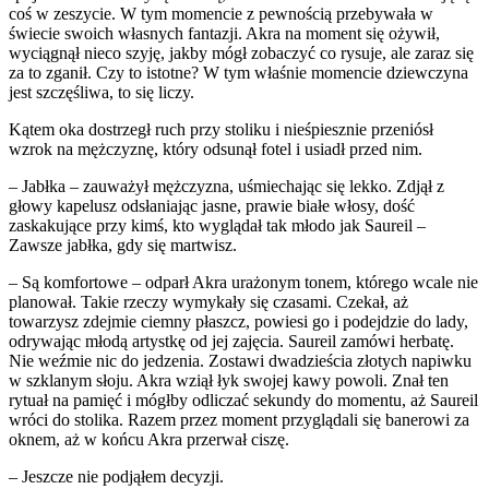
coś w zeszycie. W tym momencie z pewnością przebywała w
świecie swoich własnych fantazji. Akra na moment się ożywił,
wyciągnął nieco szyję, jakby mógł zobaczyć co rysuje, ale zaraz się
za to zganił. Czy to istotne? W tym właśnie momencie dziewczyna
jest szczęśliwa, to się liczy.
Kątem oka dostrzegł ruch przy stoliku i nieśpiesznie przeniósł
wzrok na mężczyznę, który odsunął fotel i usiadł przed nim.
– Jabłka – zauważył mężczyzna, uśmiechając się lekko. Zdjął z
głowy kapelusz odsłaniając jasne, prawie białe włosy, dość
zaskakujące przy kimś, kto wyglądał tak młodo jak Saureil –
Zawsze jabłka, gdy się martwisz.
– Są komfortowe – odparł Akra urażonym tonem, którego wcale nie
planował. Takie rzeczy wymykały się czasami. Czekał, aż
towarzysz zdejmie ciemny płaszcz, powiesi go i podejdzie do lady,
odrywając młodą artystkę od jej zajęcia. Saureil zamówi herbatę.
Nie weźmie nic do jedzenia. Zostawi dwadzieścia złotych napiwku
w szklanym słoju. Akra wziął łyk swojej kawy powoli. Znał ten
rytuał na pamięć i mógłby odliczać sekundy do momentu, aż Saureil
wróci do stolika. Razem przez moment przyglądali się banerowi za
oknem, aż w końcu Akra przerwał ciszę.
– Jeszcze nie podjąłem decyzji.