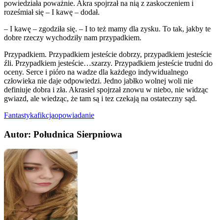
powiedziała poważnie. Akra spojrzał na nią z zaskoczeniem i
roześmiał się – I kawę – dodał.
– I kawę – zgodziła się. – I to też mamy dla zysku. To tak, jakby te
dobre rzeczy wychodziły nam przypadkiem.
Przypadkiem. Przypadkiem jesteście dobrzy, przypadkiem jesteście
źli. Przypadkiem jesteście…szarzy. Przypadkiem jesteście trudni do
oceny. Serce i pióro na wadze dla każdego indywidualnego
człowieka nie daje odpowiedzi. Jedno jabłko wolnej woli nie
definiuje dobra i zła. Akrasiel spojrzał znowu w niebo, nie widząc
gwiazd, ale wiedząc, że tam są i tez czekają na ostateczny sąd.
Fantastyka
fikcja
opowiadanie
Autor: Południca Sierpniowa