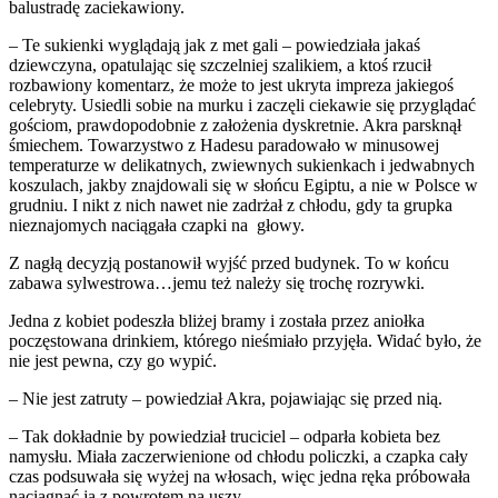
balustradę zaciekawiony.
– Te sukienki wyglądają jak z met gali – powiedziała jakaś
dziewczyna, opatulając się szczelniej szalikiem, a ktoś rzucił
rozbawiony komentarz, że może to jest ukryta impreza jakiegoś
celebryty. Usiedli sobie na murku i zaczęli ciekawie się przyglądać
gościom, prawdopodobnie z założenia dyskretnie. Akra parsknął
śmiechem. Towarzystwo z Hadesu paradowało w minusowej
temperaturze w delikatnych, zwiewnych sukienkach i jedwabnych
koszulach, jakby znajdowali się w słońcu Egiptu, a nie w Polsce w
grudniu. I nikt z nich nawet nie zadrżał z chłodu, gdy ta grupka
nieznajomych naciągała czapki na głowy.
Z nagłą decyzją postanowił wyjść przed budynek. To w końcu
zabawa sylwestrowa…jemu też należy się trochę rozrywki.
Jedna z kobiet podeszła bliżej bramy i została przez aniołka
poczęstowana drinkiem, którego nieśmiało przyjęła. Widać było, że
nie jest pewna, czy go wypić.
– Nie jest zatruty – powiedział Akra, pojawiając się przed nią.
– Tak dokładnie by powiedział truciciel – odparła kobieta bez
namysłu. Miała zaczerwienione od chłodu policzki, a czapka cały
czas podsuwała się wyżej na włosach, więc jedna ręka próbowała
naciągnąć ja z powrotem na uszy.