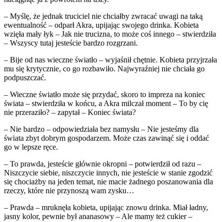
– Myślę, że jednak truciciel nie chciałby zwracać uwagi na taką
ewentualność – odparł Akra, upijając swojego drinka. Kobieta
wzięła mały łyk – Jak nie trucizna, to może coś innego – stwierdziła
– Wszyscy tutaj jesteście bardzo rozgrzani.
– Bije od nas wieczne światło – wyjaśnił chętnie. Kobieta przyjrzała
mu się krytycznie, co go rozbawiło. Najwyraźniej nie chciała go
podpuszczać.
– Wieczne światło może się przydać, skoro to impreza na koniec
świata – stwierdziła w końcu, a Akra milczał moment – To by cię
nie przeraziło? – zapytał – Koniec świata?
– Nie bardzo – odpowiedziała bez namysłu – Nie jesteśmy dla
świata zbyt dobrym gospodarzem. Może czas zawinąć się i oddać
go w lepsze ręce.
– To prawda, jesteście głównie okropni – potwierdził od razu –
Niszczycie siebie, niszczycie innych, nie jesteście w stanie zgodzić
się chociażby na jeden temat, nie macie żadnego poszanowania dla
rzeczy, które nie przynoszą wam zysku…
– Prawda – mruknęła kobieta, upijając znowu drinka. Miał ładny,
jasny kolor, pewnie był ananasowy – Ale mamy też cukier –