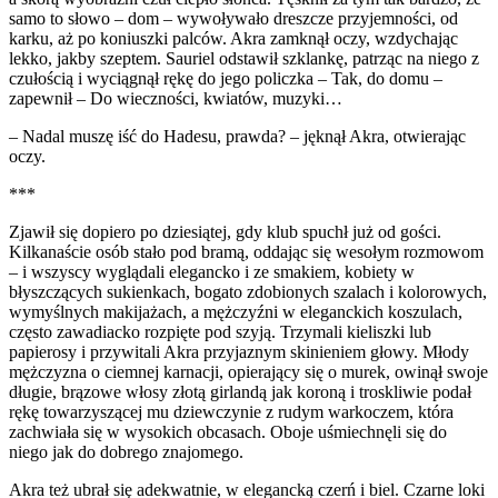
samo to słowo – dom – wywoływało dreszcze przyjemności, od
karku, aż po koniuszki palców. Akra zamknął oczy, wzdychając
lekko, jakby szeptem. Sauriel odstawił szklankę, patrząc na niego z
czułością i wyciągnął rękę do jego policzka – Tak, do domu –
zapewnił – Do wieczności, kwiatów, muzyki…
– Nadal muszę iść do Hadesu, prawda? – jęknął Akra, otwierając
oczy.
***
Zjawił się dopiero po dziesiątej, gdy klub spuchł już od gości.
Kilkanaście osób stało pod bramą, oddając się wesołym rozmowom
– i wszyscy wyglądali elegancko i ze smakiem, kobiety w
błyszczących sukienkach, bogato zdobionych szalach i kolorowych,
wymyślnych makijażach, a mężczyźni w eleganckich koszulach,
często zawadiacko rozpięte pod szyją. Trzymali kieliszki lub
papierosy i przywitali Akra przyjaznym skinieniem głowy. Młody
mężczyzna o ciemnej karnacji, opierający się o murek, owinął swoje
długie, brązowe włosy złotą girlandą jak koroną i troskliwie podał
rękę towarzyszącej mu dziewczynie z rudym warkoczem, która
zachwiała się w wysokich obcasach. Oboje uśmiechnęli się do
niego jak do dobrego znajomego.
Akra też ubrał się adekwatnie, w elegancką czerń i biel. Czarne loki