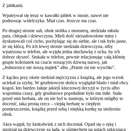
Z jabłkami.
Wpatrywał się teraz w kawałki jabłek w musie, nawet nie
podnosząc widelczyka. Miał czas. Jeszcze ma czas.
Po drugiej stronie sali, obok stolika z monsterą, siedziała młoda
para, chłopak i dziewczyna. Mieli dość niezadowolone miny i
dyskutowali coś cicho, pochylając się do siebie, ale i tak było jasne,
że się kłócą. Po ich lewej stronie siedziała dziewczyna, niby
wpatrzona w telefon, ale wyjęła jedna słuchawkę z ucha, by ich
dobrze słyszeć. Stukała w telefon, pewnie relacjonując całą kłótnię
grupie koleżanek na czacie noszącym dziwną nazwę, jak
„Jednorożce nie noszą majtek” albo „Pranie mi nie wyschło”.
Z kąciku przy oknie siedział mężczyzna z książką, ale jego wzrok
uciekał za szybę. W grudniowym słońcu wyglądał blado i miał obcy
kogoś, kto bardzo żałuje jakiejś kluczowej decyzji w życiu albo
wspomina czasy, gdy grudniowe popołudnie było mu miłe. Stała
przed nim herbata, ale on nie był w nastroju, w którym mógłby to
docenić, taka prostą rzecz – ciepłą herbatę w ciepłym
pomieszczeniu, książkę przed sobą i miękką kurtkę na siedzeniu
obok.
Akra wątpił, by ktokolwiek z nich doceniał. Oparł się o rękę i
spojrzał na dziewczynę za ladą, w uśmiechem na ustach szkicującą