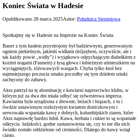
Koniec Świata w Hadesie
Opublikowano
28 marca 2025
Autor:
Południca Sierpniowa
Spotkajmy się w Hadesie na Imprezie na Koniec Świata.
Baner z tym hasłem przystrojony był badziewnym, generowanym
ogniem piekielnym, jakimiś widłami (trójzębem, oczywiście, ale i
tak każdy powie „widły”) i wyjątkowo odpychającym diabełkiem z
kozimi nogami (Faunem) z łysą głowa i lubieżnym uśmieszkiem na
wyciągniętych, różowawych wargach. Chyba tylko ktoś bez
najmniejszego poczucia smaku poczułby się tym dziełem sztuki
zachęcony do zabawy.
Akra patrzył na tę abominację z kawiarni naprzeciwko klubu, w
którym już za dwa dni miała odbyć się sylwestrowa impreza.
Kawiarnia była urządzona z drewnie, beżach i brązach, z tu i
ówdzie ustawionym rozłożystym kwiatem doniczkowym i
serwowała wspaniała kawę z dobrych, kolumbijskich ziaren, które
Akra naprawdę bardzo lubił. Kawa, herbata i cukier to są wspaniałe
odkrycia ludzkości, godne zastanowienia się, czy to nie dla nich
światło zostało oddzielone od ciemności. Dlatego do kawy wziął
ciasto.