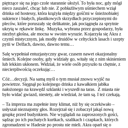
piętrzące się na jego czole starannie ułożył. To była noc, gdy mógł
nieco zaszaleć, chcąc lub nie. Z pobłażliwym uśmiechem wziął
drinka od hostessy, która krążyła między gośćmi w śnieżnobiałej
sukience i białych, plastikowych skrzydłach przyczepionymi do
pleców, które poruszały się delikatnie, jak pociągnęła za sprytnie
ukrytą w rękawie linkę. Muzyka, wybrana przez gospodarzy, była
niezbyt głośna, ale mocna w swoim wyrazie. Kojarzyła się Akra z
czymś mistycznym, jak modły druidów w celtyckich lasach i szepty
pytii w Delfach, dawno, dawno temu…
Salę wypełniał entuzjastyczny gwar, czasem nawet okazjonalny
śmiech. Kolejne osoby, gdy widziały go, witały się z nim skinieniem
lub lekkim ukłonem. Widział, że wiele osób przyszło tu chętnie, z
niecierpliwością oczekując…
Cóż…decyzji. Na samą myśl o tym musiał znowu wyjść na
powietrze. Sięgnął po kolejnego drinka z kawałkiem jabłka
nałożonego na krawędź szklanki i wyszedł na taras. Z miasta nie
było widać gwiazd, niestety, ale wiedział, że tam są. I też czekają.
– Ta impreza ma zupełnie inny klimat, niż by się oczekiwało –
usłyszał nieznajomy głos. Rozejrzał się i zobaczył jakąś nową
grupkę przed budynkiem. Nie wyglądali na zaproszonych gości,
sądząc po ich puchatych kurtkach, szalikach i czapkach, których
zgromadzeni w Hadesie po prostu nie mieli. Akra oparł się o