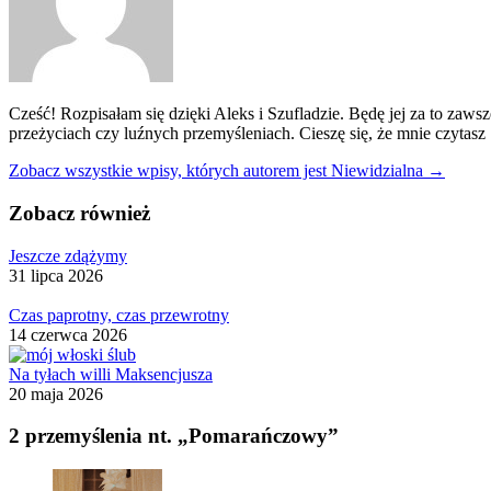
Cześć! Rozpisałam się dzięki Aleks i Szufladzie. Będę jej za to zaws
przeżyciach czy luźnych przemyśleniach. Cieszę się, że mnie czytasz 
Zobacz wszystkie wpisy, których autorem jest Niewidzialna →
Zobacz również
Jeszcze zdążymy
31 lipca 2026
Czas paprotny, czas przewrotny
14 czerwca 2026
Na tyłach willi Maksencjusza
20 maja 2026
2 przemyślenia nt. „Pomarańczowy”