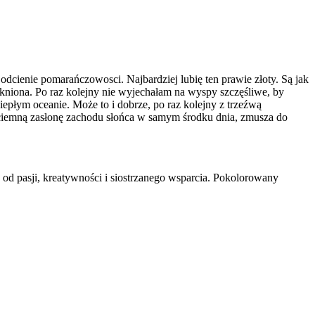
odcienie pomarańczowosci. Najbardziej lubię ten prawie złoty. Są jak
nikniona. Po raz kolejny nie wyjechałam na wyspy szczęśliwe, by
epłym oceanie. Może to i dobrze, po raz kolejny z trzeźwą
 ciemną zasłonę zachodu słońca w samym środku dnia, zmusza do
 od pasji, kreatywności i siostrzanego wsparcia. Pokolorowany