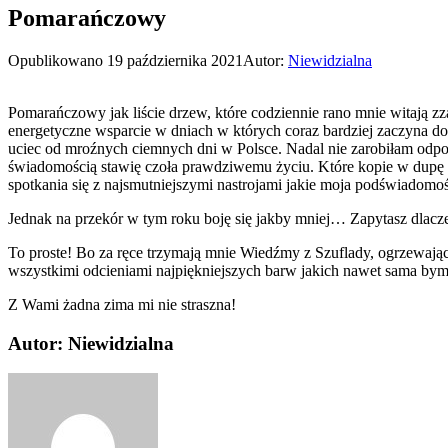
Pomarańczowy
Opublikowano
19 października 2021
Autor:
Niewidzialna
Pomarańczowy jak liście drzew, które codziennie rano mnie witają zz
energetyczne wsparcie w dniach w których coraz bardziej zaczyna do 
uciec od mroźnych ciemnych dni w Polsce. Nadal nie zarobiłam odpowi
świadomością stawię czoła prawdziwemu życiu. Które kopie w dupę 
spotkania się z najsmutniejszymi nastrojami jakie moja podświadom
Jednak na przekór w tym roku boję się jakby mniej… Zapytasz dlaczeg
To proste! Bo za ręce trzymają mnie Wiedźmy z Szuflady, ogrzewając 
wszystkimi odcieniami najpiękniejszych barw jakich nawet sama by
Z Wami żadna zima mi nie straszna!
Autor: Niewidzialna