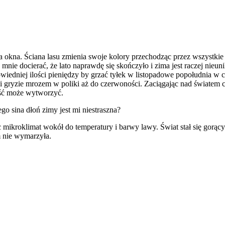
a okna. Ściana lasu zmienia swoje kolory przechodząc przez wszystkie 
mnie docierać, że lato naprawdę się skończyło i zima jest raczej nieu
edniej ilości pieniędzy by grzać tyłek w listopadowe popołudnia w ci
i gryzie mrozem w poliki aż do czerwoności. Zaciągając nad światem
ość może wytworzyć.
o sina dłoń zimy jest mi niestraszna?
mikroklimat wokół do temperatury i barwy lawy. Świat stał się gorący
m nie wymarzyła.