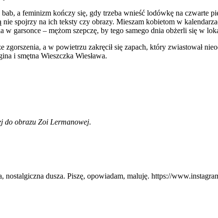
ab, a feminizm kończy się, gdy trzeba wnieść lodówkę na czwarte pię
ie spojrzy na ich teksty czy obrazy. Mieszam kobietom w kalendarzac
a w garsonce – mężom szepczę, by tego samego dnia obżerli się w lok
 ze zgorszenia, a w powietrzu zakręcił się zapach, który zwiastował n
gina i smętna Wieszczka Wiesława.
iej do obrazu Zoi Lermanowej
.
, nostalgiczna dusza. Piszę, opowiadam, maluję. https://www.instagram