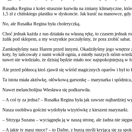
Rusałka Regina z kolei strasznie kurwiła na zmiany klimatyczne, któr
1,5 zł z chińskiego plastiku w dyskoncie. Jak kusić na manowce, gd
No, ale Rusałka Regina była choleryczką.
Choć jednak każda z nas działała na własną rękę, to czasem jednak r
żulik pod sklepem, a my wszystkie poczułyśmy, że pora zrobić sabat.
Zamknęłyśmy nasz Harem przed innymi. Okadziłyśmy jego wnętrze zio
koty, by tańcowały z nami wokół ognia, a miotły naszych sióstr-wie
nawet nie wiedziało, że dzisiaj będzie miało noc najspokojniejszą w h
Ale przed północą ktoś zjawił się wśród magicznych oparów i był to kt
Ta istota miała aktówkę, ołówkową garsonkę – marynarka i spódnica, j
Nawet melancholijna Wiesława się podkurwiła.
– A coś ty za jedna? – Rusałka Regina była jak zawsze najbardziej 
Nasza osobliwa gościni wydobyła wizytówkę z kieszeni marynarki.
– Strzyga Suzana – wyciągnęła ją w naszą stronę, ale żadna nie sięgn
– A jakie ty masz moce? – to Dafne, z burzą myśli kryjącą się za spo