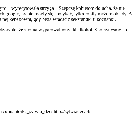
tro – wyrecytowała strzyga – Szepczę kobietom do ucha, że nie
h google, by nie mogły się spotykać, tylko robiły mężom obiady. A
alnej kebabowni, gdy będą wracać z seksrandki u kochanki.
ieodzownie, że z wina wyparował wszelki alkohol. Spojrzałyśmy na
.com/autorka_sylwia_dec/ http://sylwiadec.pl/