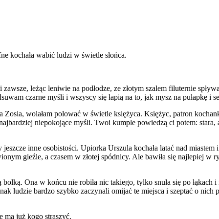
e kochała wabić ludzi w świetle słońca.
zawsze, leżąc leniwie na podłodze, ze złotym szalem filuternie spływa
dsuwam czarne myśli i wszyscy się łapią na to, jak mysz na pułapkę i se
ra Zosia, wolałam polować w świetle księżyca. Księżyc, patron kochank
, najbardziej niepokojące myśli. Twoi kumple powiedzą ci potem: stara,
szcze inne osobistości. Upiorka Urszula kochała latać nad miastem i
ym gieźle, a czasem w złotej spódnicy. Ale bawiła się najlepiej w ry
lką. Ona w końcu nie robiła nic takiego, tylko snuła się po łąkach i
nak ludzie bardzo szybko zaczynali omijać te miejsca i szeptać o nich 
e ma już kogo straszyć.