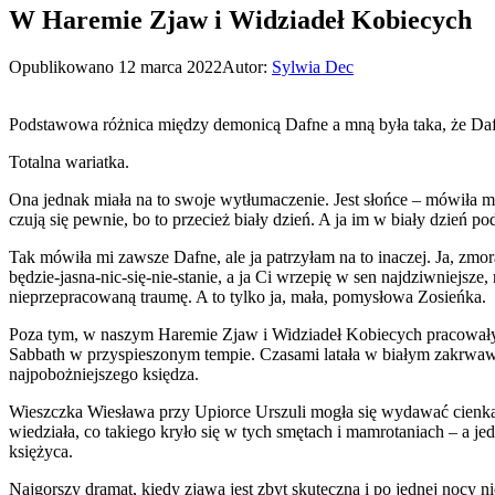
W Haremie Zjaw i Widziadeł Kobiecych
Opublikowano
12 marca 2022
Autor:
Sylwia Dec
Podstawowa różnica między demonicą Dafne a mną była taka, że Dafn
Totalna wariatka.
Ona jednak miała na to swoje wytłumaczenie. Jest słońce – mówiła mi 
czują się pewnie, bo to przecież biały dzień. A ja im w biały dzień po
Tak mówiła mi zawsze Dafne, ale ja patrzyłam na to inaczej. Ja, zmo
będzie-jasna-nic-się-nie-stanie, a ja Ci wrzepię w sen najdziwniejsze
nieprzepracowaną traumę. A to tylko ja, mała, pomysłowa Zosieńka.
Poza tym, w naszym Haremie Zjaw i Widziadeł Kobiecych pracowały je
Sabbath w przyspieszonym tempie. Czasami latała w białym zakrwawion
najpobożniejszego księdza.
Wieszczka Wiesława przy Upiorce Urszuli mogła się wydawać cienką bo
wiedziała, co takiego kryło się w tych smętach i mamrotaniach – a jed
księżyca.
Najgorszy dramat, kiedy zjawa jest zbyt skuteczna i po jednej nocy ni