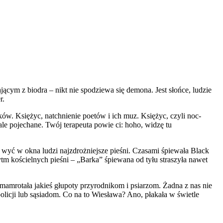
jącym z biodra – nikt nie spodziewa się demona. Jest słońce, ludzie
r.
ów. Księżyc, natchnienie poetów i ich muz. Księżyc, czyli noc-
 ale pojechane. Twój terapeuta powie ci: hoho, widzę tu
 wyć w okna ludzi najzdrożniejsze pieśni. Czasami śpiewała Black
tm kościelnych pieśni – „Barka” śpiewana od tyłu straszyła nawet
 mamrotała jakieś głupoty przyrodnikom i psiarzom. Żadna z nas nie
policji lub sąsiadom. Co na to Wiesława? Ano, płakała w świetle