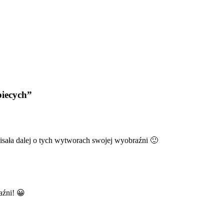
biecych”
isała dalej o tych wytworach swojej wyobraźni 🙂
aźni! 😀