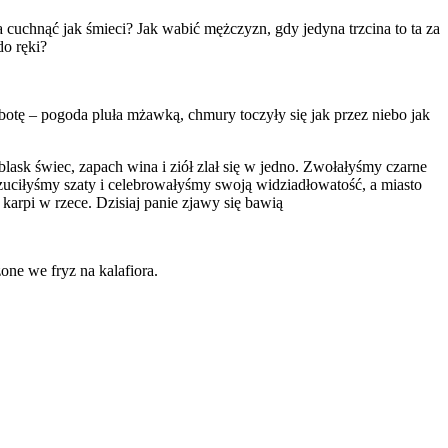
a cuchnąć jak śmieci? Jak wabić mężczyzn, gdy jedyna trzcina to ta za
do ręki?
botę – pogoda pluła mżawką, chmury toczyły się jak przez niebo jak
sk świec, zapach wina i ziół zlał się w jedno. Zwołałyśmy czarne
zuciłyśmy szaty i celebrowałyśmy swoją widziadłowatość, a miasto
 karpi w rzece. Dzisiaj panie zjawy się bawią
one we fryz na kalafiora.