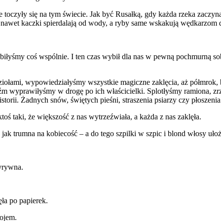
e toczyły się na tym świecie. Jak być Rusałką, gdy każda rzeka zaczyn
y nawet kaczki spierdalają od wody, a ryby same wskakują wędkarzom 
obiłyśmy coś wspólnie. I ten czas wybił dla nas w pewną pochmurną so
łami, wypowiedziałyśmy wszystkie magiczne zaklęcia, aż półmrok, bla
dźm wyprawiłyśmy w drogę po ich właścicielki. Splotłyśmy ramiona, zr
istorii. Żadnych snów, świętych pieśni, straszenia psiarzy czy płoszenia
oś taki, że większość z nas wytrzeźwiała, a każda z nas zaklęła.
ak trumna na kobiecość – a do tego szpilki w szpic i blond włosy ułoż
wyrywna.
ęła po papierek.
kojem.