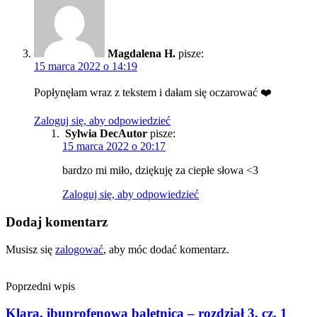
Magdalena H.
pisze:
15 marca 2022 o 14:19
Popłynęłam wraz z tekstem i dałam się oczarować ❤️
Zaloguj się, aby odpowiedzieć
Sylwia Dec
pisze:
15 marca 2022 o 20:17
bardzo mi miło, dziękuję za ciepłe słowa <3
Zaloguj się, aby odpowiedzieć
Dodaj komentarz
Musisz się
zalogować
, aby móc dodać komentarz.
Poprzedni wpis
Klara, ibuprofenowa baletnica – rozdział 3. cz. 1