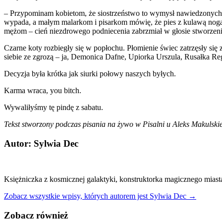
– Przypominam kobietom, że siostrzeństwo to wymysł nawiedzonych b
wypada, a małym malarkom i pisarkom mówię, że pies z kulawą nogą n
mężom – cień niezdrowego podniecenia zabrzmiał w głosie stworzeni
Czarne koty rozbiegły się w popłochu. Płomienie świec zatrzęsły się
siebie ze zgrozą – ja, Demonica Dafne, Upiorka Urszula, Rusałka Re
Decyzja była krótka jak siurki połowy naszych byłych.
Karma wraca, you bitch.
Wywaliłyśmy tę pindę z sabatu.
Tekst stworzony podczas pisania na żywo w Pisalni u Aleks Makulsk
Autor: Sylwia Dec
Księżniczka z kosmicznej galaktyki, konstruktorka magicznego miasta
Zobacz wszystkie wpisy, których autorem jest Sylwia Dec →
Zobacz również