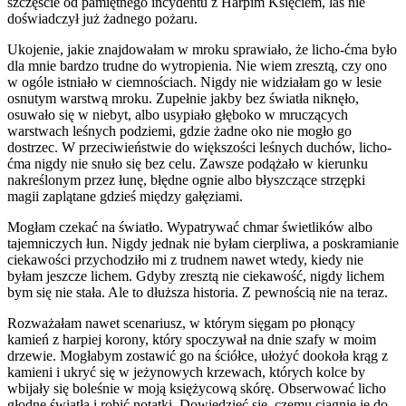
szczęście od pamiętnego incydentu z Harpim Księciem, las nie
doświadczył już żadnego pożaru.
Ukojenie, jakie znajdowałam w mroku sprawiało, że licho-ćma było
dla mnie bardzo trudne do wytropienia. Nie wiem zresztą, czy ono
w ogóle istniało w ciemnościach. Nigdy nie widziałam go w lesie
osnutym warstwą mroku. Zupełnie jakby bez światła niknęło,
osuwało się w niebyt, albo usypiało głęboko w mruczących
warstwach leśnych podziemi, gdzie żadne oko nie mogło go
dostrzec. W przeciwieństwie do większości leśnych duchów, licho-
ćma nigdy nie snuło się bez celu. Zawsze podążało w kierunku
nakreślonym przez łunę, błędne ognie albo błyszczące strzępki
magii zaplątane gdzieś między gałęziami.
Mogłam czekać na światło. Wypatrywać chmar świetlików albo
tajemniczych łun. Nigdy jednak nie byłam cierpliwa, a poskramianie
ciekawości przychodziło mi z trudnem nawet wtedy, kiedy nie
byłam jeszcze lichem. Gdyby zresztą nie ciekawość, nigdy lichem
bym się nie stała. Ale to dłuższa historia. Z pewnością nie na teraz.
Rozważałam nawet scenariusz, w którym sięgam po płonący
kamień z harpiej korony, który spoczywał na dnie szafy w moim
drzewie. Mogłabym zostawić go na ściółce, ułożyć dookoła krąg z
kamieni i ukryć się w jeżynowych krzewach, których kolce by
wbijały się boleśnie w moją księżycową skórę. Obserwować licho
głodne światła i robić notatki. Dowiedzieć się, czemu ciągnie je do