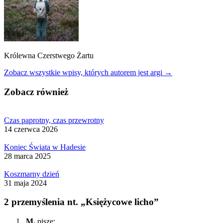
Królewna Czerstwego Żartu
Zobacz wszystkie wpisy, których autorem jest argi →
Zobacz również
Czas paprotny, czas przewrotny
14 czerwca 2026
Koniec Świata w Hadesie
28 marca 2025
Koszmarny dzień
31 maja 2024
2 przemyślenia nt. „Księżycowe licho”
M.
pisze: