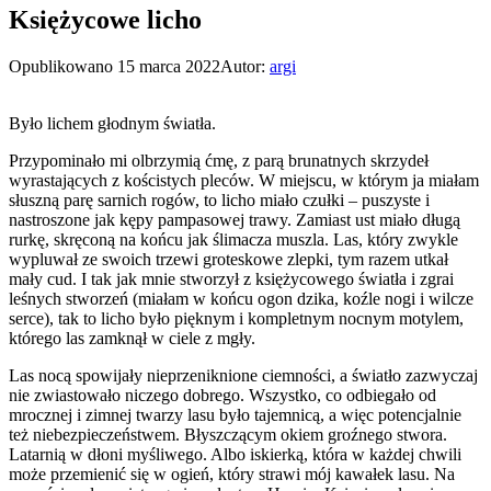
Księżycowe licho
Opublikowano
15 marca 2022
Autor:
argi
Było lichem głodnym światła.
Przypominało mi olbrzymią ćmę, z parą brunatnych skrzydeł
wyrastających z kościstych pleców. W miejscu, w którym ja miałam
słuszną parę sarnich rogów, to licho miało czułki – puszyste i
nastroszone jak kępy pampasowej trawy. Zamiast ust miało długą
rurkę, skręconą na końcu jak ślimacza muszla. Las, który zwykle
wypluwał ze swoich trzewi groteskowe zlepki, tym razem utkał
mały cud. I tak jak mnie stworzył z księżycowego światła i zgrai
leśnych stworzeń (miałam w końcu ogon dzika, koźle nogi i wilcze
serce), tak to licho było pięknym i kompletnym nocnym motylem,
którego las zamknął w ciele z mgły.
Las nocą spowijały nieprzeniknione ciemności, a światło zazwyczaj
nie zwiastowało niczego dobrego. Wszystko, co odbiegało od
mrocznej i zimnej twarzy lasu było tajemnicą, a więc potencjalnie
też niebezpieczeństwem. Błyszczącym okiem groźnego stwora.
Latarnią w dłoni myśliwego. Albo iskierką, która w każdej chwili
może przemienić się w ogień, który strawi mój kawałek lasu. Na