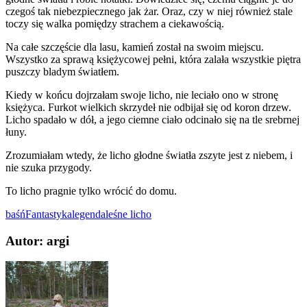
czegoś tak niebezpiecznego jak żar. Oraz, czy w niej również stale
toczy się walka pomiędzy strachem a ciekawością.
Na całe szczęście dla lasu, kamień został na swoim miejscu.
Wszystko za sprawą księżycowej pełni, która zalała wszystkie piętra
puszczy bladym światłem.
Kiedy w końcu dojrzałam swoje licho, nie leciało ono w stronę
księżyca. Furkot wielkich skrzydeł nie odbijał się od koron drzew.
Licho spadało w dół, a jego ciemne ciało odcinało się na tle srebrnej
łuny.
Zrozumiałam wtedy, że licho głodne światła zszyte jest z niebem, i
nie szuka przygody.
To licho pragnie tylko wrócić do domu.
baśń
Fantastyka
legenda
leśne licho
Autor: argi