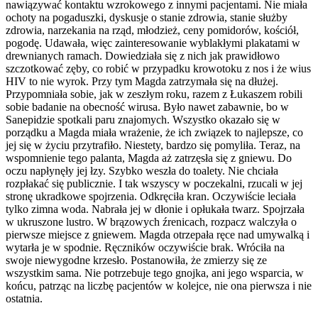
nawiązywać kontaktu wzrokowego z innymi pacjentami. Nie miała
ochoty na pogaduszki, dyskusje o stanie zdrowia, stanie służby
zdrowia, narzekania na rząd, młodzież, ceny pomidorów, kościół,
pogodę. Udawała, więc zainteresowanie wyblakłymi plakatami w
drewnianych ramach. Dowiedziała się z nich jak prawidłowo
szczotkować zęby, co robić w przypadku krowotoku z nos i że wius
HIV to nie wyrok. Przy tym Magda zatrzymała się na dłużej.
Przypomniała sobie, jak w zeszłym roku, razem z Łukaszem robili
sobie badanie na obecność wirusa. Było nawet zabawnie, bo w
Sanepidzie spotkali paru znajomych. Wszystko okazało się w
porządku a Magda miała wrażenie, że ich związek to najlepsze, co
jej się w życiu przytrafiło. Niestety, bardzo się pomyliła. Teraz, na
wspomnienie tego palanta, Magda aż zatrzęsła się z gniewu. Do
oczu napłynęły jej łzy. Szybko weszła do toalety. Nie chciała
rozpłakać się publicznie. I tak wszyscy w poczekalni, rzucali w jej
stronę ukradkowe spojrzenia. Odkręciła kran. Oczywiście leciała
tylko zimna woda. Nabrała jej w dłonie i opłukała twarz. Spojrzała
w ukruszone lustro. W brązowych źrenicach, rozpacz walczyła o
pierwsze miejsce z gniewem. Magda otrzepała ręce nad umywalką i
wytarła je w spodnie. Ręczników oczywiście brak. Wróciła na
swoje niewygodne krzesło. Postanowiła, że zmierzy się ze
wszystkim sama. Nie potrzebuje tego gnojka, ani jego wsparcia, w
końcu, patrząc na liczbę pacjentów w kolejce, nie ona pierwsza i nie
ostatnia.