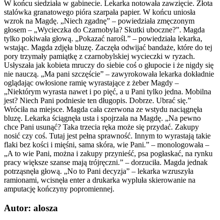
W końcu siedziała w gabinecie. Lekarka notowała zawzięcie. Złota
stalówka granatowego pióra szarpała papier. W końcu uniosła
wzrok na Magdę. „Niech zgadnę” – powiedziała zmęczonym
głosem – „Wycieczka do Czarnobyla? Skutki uboczne?”. Magda
tylko pokiwała głową. „Pokazać narośl.” – powiedziała lekarka,
wstając. Magda zdjęła bluzę. Zaczęła odwijać bandaże, które do tej
pory trzymały pamiątkę z czarnobylskiej wycieczki w ryzach.
Usłyszała jak kobieta mruczy do siebie coś o głupocie i że nigdy się
nie nauczą. „Ma pani szczęście” – zawyrokowała lekarka dokładnie
oglądając owłosione ramię wyrastające z żeber Magdy –
„Niektórym wyrasta nawet i po pięć, a u Pani tylko jedna. Mobilna
jest? Niech Pani podniesie ten długopis. Dobrze. Ubrać się.”
Wróciła na miejsce. Magda cała czerwona ze wstydu naciągnęła
bluzę. Lekarka ściągnęła usta i spojrzała na Magdę. „Na pewno
chce Pani usunąć? Taka trzecia ręka może się przydać. Zakupy
nosić czy coś. Tutaj jest pełna sprawność. Innym to wyrastają takie
flaki bez kości i mięśni, sama skóra, wie Pani.” – monologowała –
„A to wie Pani, można i zakupy przynieść, psa pogłaskać, na rynku
pracy większe szanse mają trójręczni.” – dorzuciła. Magda jednak
potrząsnęła głową. „No to Pani decyzja” – lekarka wzruszyła
ramionami, wcisnęła enter a drukarka wypluła skierowanie na
amputację kończyny popromiennej.
Autor: alosza