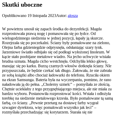
Skutki uboczne
Opublikowano
19 listopada 2023
Autor:
alosza
W powietrzu unosił się zapach środka do dezynfekcji. Magda
rozprostowała prawą nogę i pomasowała się po łydce. Od
wielogodzinnego siedzenia w jednej pozycji, łapały ją skurcze.
Rozejrzała się po poczekalni. Ściany były pomalowane na zielono,
Olejna farba gdzieniegdzie odprysnęła, odsłaniając szary tynk.
Jarzeniowe światło odbijało się od podłogi wyłożonej linoleum. W
kącie stało poobijane metalowe wiadro. Na jecho uchwycie wisiała
brudna szmata. Magda cicho westchnęła. Odchyliła lekko głowę,
masując się po karku. Burzą czarnych włosów dotknęła ściany. NIe
przypuszczała, że będzie czekać tak długo. Żałowała, że nie zabrała
ze sobą książki albo chociaż ładowarki do telefonu. Rzuciła okiem
na ekran Samsunga. Bateria była na wyczerpaniu, pomimo, że rano
naładowała ją do pełna. „Cholerny szmelc” – pomyślała ze złością.
Chętnie uciekłaby z tego przygnębiającego miejsca, ale nie miała za
bardzo wyboru. Postanowiła rozprostować kości. Wstała i odłożyła
torebkę na siedzenie metalowego krzesła. Było pomalowane tą samą
farbą, co ściany. „Pewnie przetarg na dostawę farby wygrał
szwagier dyrektora, więc pomalowali wszystko jak leci” –
rozmyślała przechadzając się korytarzem. Starała się nie