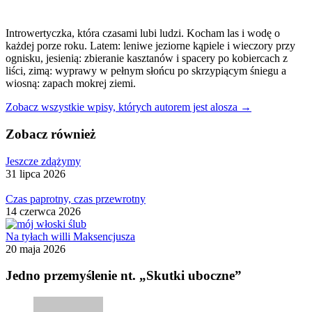
Introwertyczka, która czasami lubi ludzi. Kocham las i wodę o
każdej porze roku. Latem: leniwe jeziorne kąpiele i wieczory przy
ognisku, jesienią: zbieranie kasztanów i spacery po kobiercach z
liści, zimą: wyprawy w pełnym słońcu po skrzypiącym śniegu a
wiosną: zapach mokrej ziemi.
Zobacz wszystkie wpisy, których autorem jest alosza →
Zobacz również
Jeszcze zdążymy
31 lipca 2026
Czas paprotny, czas przewrotny
14 czerwca 2026
Na tyłach willi Maksencjusza
20 maja 2026
Jedno przemyślenie nt. „Skutki uboczne”