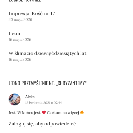
Impresja: Kość nr 17
20 maja 2026
Leon
16 maja 2026
W klimacie dziewięćdziesiątych lat
16 maja 2026
JEDNO PRZEMYŚLENIE NT. „CHRYZANTEMY”
Aleks
p
i
12 kwietnia 2021 o 07:44
s
Jest! W końcu jest
Czekam na więcej
z
e
Zaloguj się, aby odpowiedzieć
: