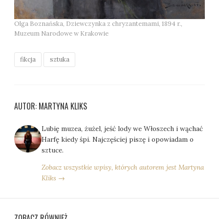
Olga Boznańska, Dziewczynka z chryzantemami, 1894 r.,
Muzeum Narodowe w Krakowie
fikcja
sztuka
AUTOR: MARTYNA KLIKS
Lubię muzea, żużel, jeść lody we Włoszech i wąchać
Harfę kiedy śpi. Najczęściej piszę i opowiadam o
sztuce.
Zobacz wszystkie wpisy, których autorem jest Martyna
Kliks →
ZOBACZ RÓWNIEŻ