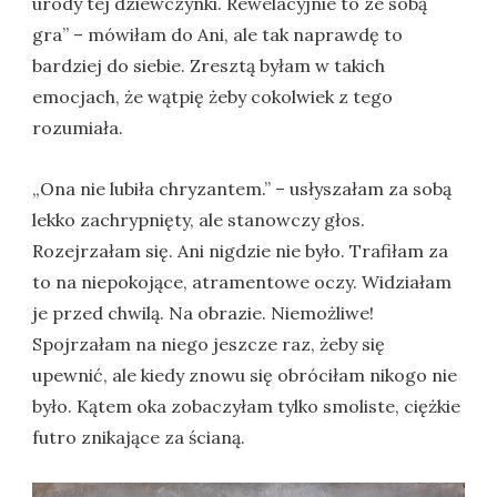
urody tej dziewczynki. Rewelacyjnie to ze sobą
gra” – mówiłam do Ani, ale tak naprawdę to
bardziej do siebie. Zresztą byłam w takich
emocjach, że wątpię żeby cokolwiek z tego
rozumiała.
„Ona nie lubiła chryzantem.” – usłyszałam za sobą
lekko zachrypnięty, ale stanowczy głos.
Rozejrzałam się. Ani nigdzie nie było. Trafiłam za
to na niepokojące, atramentowe oczy. Widziałam
je przed chwilą. Na obrazie. Niemożliwe!
Spojrzałam na niego jeszcze raz, żeby się
upewnić, ale kiedy znowu się obróciłam nikogo nie
było. Kątem oka zobaczyłam tylko smoliste, ciężkie
futro znikające za ścianą.