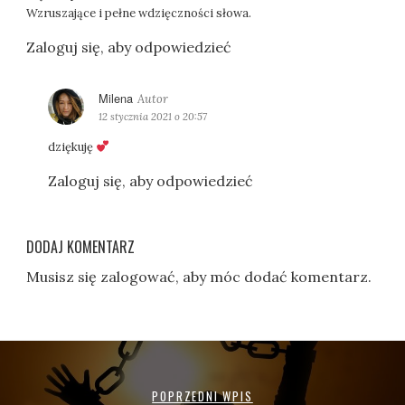
e
Wzruszające i pełne wdzięczności słowa.
:
Zaloguj się, aby odpowiedzieć
Milena
p
i
12 stycznia 2021 o 20:57
s
dziękuję
z
e
Zaloguj się, aby odpowiedzieć
:
DODAJ KOMENTARZ
Musisz się
zalogować
, aby móc dodać komentarz.
POPRZEDNI WPIS