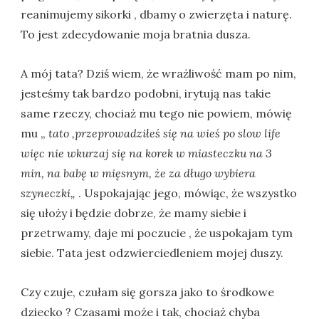
reanimujemy sikorki , dbamy o zwierzęta i naturę.
To jest zdecydowanie moja bratnia dusza.
A mój tata? Dziś wiem, że wrażliwość mam po nim,
jesteśmy tak bardzo podobni, irytują nas takie
same rzeczy, chociaż mu tego nie powiem, mówię
mu „
tato ,przeprowadziłeś się na wieś po slow life
więc nie wkurzaj się na korek w miasteczku na 3
min, na babę w mięsnym, że za długo wybiera
szyneczki„
. Uspokajając jego, mówiąc, że wszystko
się ułoży i będzie dobrze, że mamy siebie i
przetrwamy, daje mi poczucie , że uspokajam tym
siebie. Tata jest odzwierciedleniem mojej duszy.
Czy czuje, czułam się gorsza jako to środkowe
dziecko ? Czasami może i tak, chociaż chyba