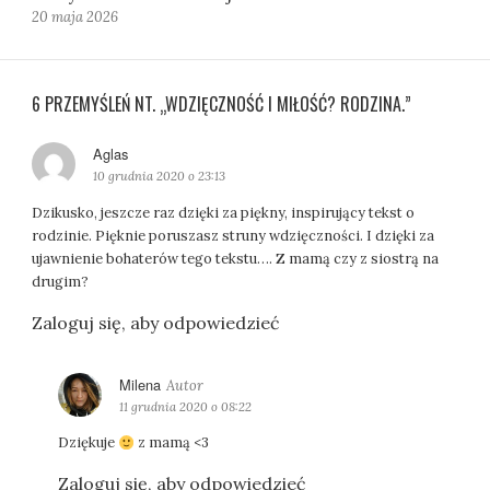
20 maja 2026
6 PRZEMYŚLEŃ NT. „WDZIĘCZNOŚĆ I MIŁOŚĆ? RODZINA.”
Aglas
p
i
10 grudnia 2020 o 23:13
s
Dzikusko, jeszcze raz dzięki za piękny, inspirujący tekst o
z
rodzinie. Pięknie poruszasz struny wdzięczności. I dzięki za
e
ujawnienie bohaterów tego tekstu…. Z mamą czy z siostrą na
:
drugim?
Zaloguj się, aby odpowiedzieć
Milena
p
i
11 grudnia 2020 o 08:22
s
Dziękuje
z mamą <3
z
e
Zaloguj się, aby odpowiedzieć