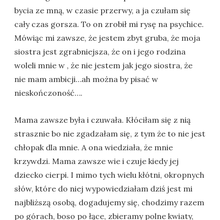
bycia ze mną, w czasie przerwy, a ja czułam się
cały czas gorsza. To on zrobił mi rysę na psychice.
Mówiąc mi zawsze, że jestem zbyt gruba, że moja
siostra jest zgrabniejsza, że on i jego rodzina
woleli mnie w , że nie jestem jak jego siostra, że
nie mam ambicji…ah można by pisać w
nieskończoność….
Mama zawsze była i czuwała. Kłóciłam się z nią
strasznie bo nie zgadzałam się, z tym że to nie jest
chłopak dla mnie. A ona wiedziała, że mnie
krzywdzi. Mama zawsze wie i czuje kiedy jej
dziecko cierpi. I mimo tych wielu kłótni, okropnych
słów, które do niej wypowiedziałam dziś jest mi
najbliższą osobą, dogadujemy się, chodzimy razem
po górach, boso po łące, zbieramy polne kwiaty,