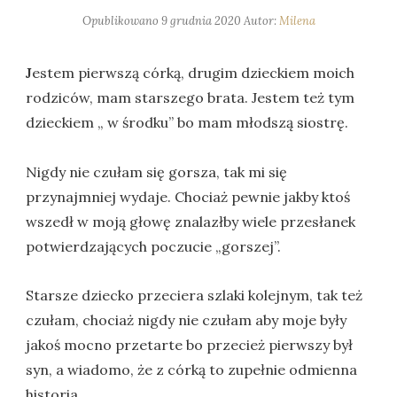
Opublikowano
9 grudnia 2020
Autor:
Milena
J
estem pierwszą córką, drugim dzieckiem moich
rodziców, mam starszego brata. Jestem też tym
dzieckiem „ w środku” bo mam młodszą siostrę.
Nigdy nie czułam się gorsza, tak mi się
przynajmniej wydaje. Chociaż pewnie jakby ktoś
wszedł w moją głowę znalazłby wiele przesłanek
potwierdzających poczucie „gorszej”.
Starsze dziecko przeciera szlaki kolejnym, tak też
czułam, chociaż nigdy nie czułam aby moje były
jakoś mocno przetarte bo przecież pierwszy był
syn, a wiadomo, że z córką to zupełnie odmienna
historia.