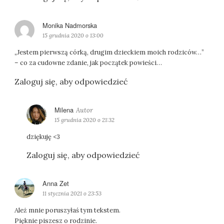
:
Monika Nadmorska
p
i
15 grudnia 2020 o 13:00
s
„Jestem pierwszą córką, drugim dzieckiem moich rodziców…”
z
– co za cudowne zdanie, jak początek powieści…
e
:
Zaloguj się, aby odpowiedzieć
Milena
p
i
15 grudnia 2020 o 21:32
s
dziękuję <3
z
e
Zaloguj się, aby odpowiedzieć
:
Anna Zet
p
i
11 stycznia 2021 o 23:53
s
Ależ mnie poruszyłaś tym tekstem.
z
Pięknie piszesz o rodzinie.