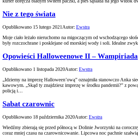
kurier doręcza bladym świtem paczki, a pies sąsiada na jego widok dw
Nie z tego świata
Opublikowano
15 lutego 2021
Autor:
Ewstra
Moje ciało leżało nieruchomo na migoczącym od wschodzącego słońca 
były rozczochrane i posklejane od morskiej wody i soli. Idealne zw
Opowieści Halloweenowe II – Wampiriada
Opublikowano
1 listopada 2020
Autor:
Ewstra
„Idziemy na imprezę Halloween’ową” oznajmiła stanowczo Anka siedzą
kawowym. „Skąd ty znajdziesz imprezę w środku pandemii?” z powątp
policją i…
Sabat czarownic
Opublikowano
18 października 2020
Autor:
Ewstra
Wiedźmy zbierają się przed północą w Dolinie Jworzynki na coroczny
coraz mniej czasu na czarownicowanie. Lipcowa noc pachnie szałwi