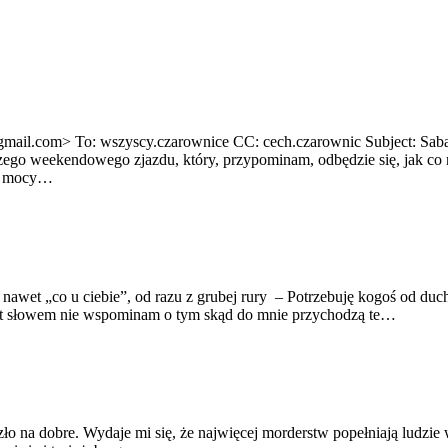
ail.com> To: wszyscy.czarownice CC: cech.czarownic Subject: Sabat
ego weekendowego zjazdu, który, przypominam, odbędzie się, jak co 
 o mocy…
nawet „co u ciebie”, od razu z grubej rury – Potrzebuję kogoś od duch
wet słowem nie wspominam o tym skąd do mnie przychodzą te…
o na dobre. Wydaje mi się, że najwięcej morderstw popełniają ludzie wł