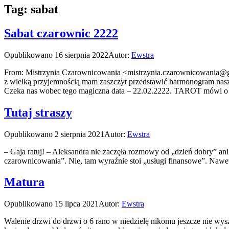
Tag:
sabat
Sabat czarownic 2222
Opublikowano
16 sierpnia 2022
Autor:
Ewstra
From: Mistrzynia Czarownicowania <mistrzynia.czarownicowania@gm
z wielką przyjemnością mam zaszczyt przedstawić harmonogram nasz
Czeka nas wobec tego magiczna data – 22.02.2222. TAROT mówi
Tutaj straszy
Opublikowano
2 sierpnia 2021
Autor:
Ewstra
– Gaja ratuj! – Aleksandra nie zaczęła rozmowy od „dzień dobry” ani 
czarownicowania”. Nie, tam wyraźnie stoi „usługi finansowe”. Na
Matura
Opublikowano
15 lipca 2021
Autor:
Ewstra
Walenie drzwi do drzwi o 6 rano w niedzielę nikomu jeszcze nie wyszł