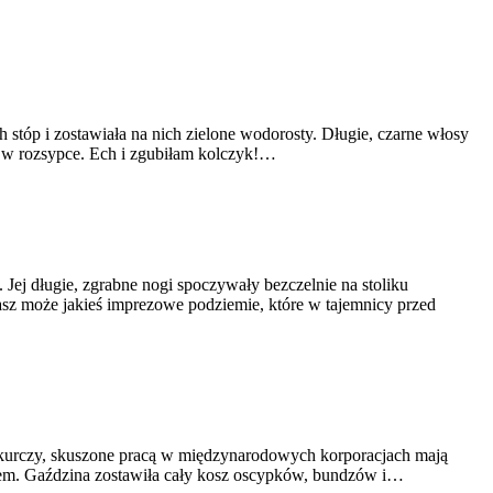
stóp i zostawiała na nich zielone wodorosty. Długie, czarne włosy
l w rozsypce. Ech i zgubiłam kolczyk!…
ej długie, zgrabne nogi spoczywały bezczelnie na stoliku
sz może jakieś imprezowe podziemie, które w tajemnicy przed
ię kurczy, skuszone pracą w międzynarodowych korporacjach mają
iem. Gaździna zostawiła cały kosz oscypków, bundzów i…