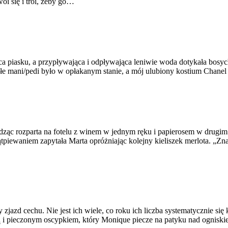
oi się i troi, żeby go…
piasku, a przypływająca i odpływająca leniwie woda dotykała bosych 
ykłe mani/pedi było w opłakanym stanie, a mój ulubiony kostium Chane
c rozparta na fotelu z winem w jednym ręku i papierosem w drugim. J
iewaniem zapytała Marta opróżniając kolejny kieliszek merlota. „Zna
 zjazd cechu. Nie jest ich wiele, co roku ich liczba systematycznie s
ą i pieczonym oscypkiem, który Monique piecze na patyku nad ognisk