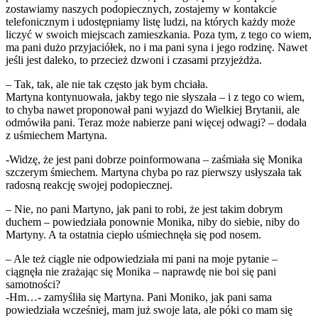
zostawiamy naszych podopiecznych, zostajemy w kontakcie
telefonicznym i udostępniamy listę ludzi, na których każdy może
liczyć w swoich miejscach zamieszkania. Poza tym, z tego co wiem,
ma pani dużo przyjaciółek, no i ma pani syna i jego rodzinę. Nawet
jeśli jest daleko, to przecież dzwoni i czasami przyjeżdża.
– Tak, tak, ale nie tak często jak bym chciała.
Martyna kontynuowała, jakby tego nie słyszała – i z tego co wiem,
to chyba nawet proponował pani wyjazd do Wielkiej Brytanii, ale
odmówiła pani. Teraz może nabierze pani więcej odwagi? – dodała
z uśmiechem Martyna.
-Widzę, że jest pani dobrze poinformowana – zaśmiała się Monika
szczerym śmiechem. Martyna chyba po raz pierwszy usłyszała tak
radosną reakcję swojej podopiecznej.
– Nie, no pani Martyno, jak pani to robi, że jest takim dobrym
duchem – powiedziała ponownie Monika, niby do siebie, niby do
Martyny. A ta ostatnia ciepło uśmiechnęła się pod nosem.
– Ale też ciągle nie odpowiedziała mi pani na moje pytanie –
ciągnęła nie zrażając się Monika – naprawdę nie boi się pani
samotności?
-Hm…- zamyśliła się Martyna. Pani Moniko, jak pani sama
powiedziała wcześniej, mam już swoje lata, ale póki co mam się