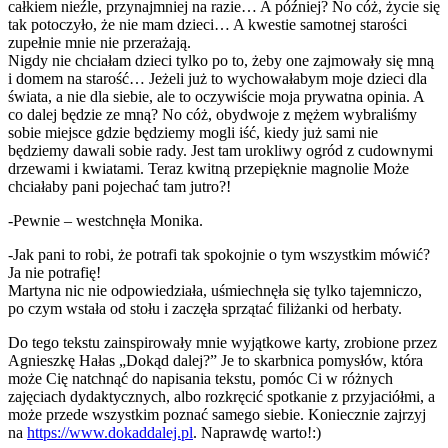
całkiem nieźle, przynajmniej na razie… A później? No cóż, życie się
tak potoczyło, że nie mam dzieci… A kwestie samotnej starości
zupełnie mnie nie przerażają.
Nigdy nie chciałam dzieci tylko po to, żeby one zajmowały się mną
i domem na starość… Jeżeli już to wychowałabym moje dzieci dla
świata, a nie dla siebie, ale to oczywiście moja prywatna opinia. A
co dalej będzie ze mną? No cóż, obydwoje z mężem wybraliśmy
sobie miejsce gdzie będziemy mogli iść, kiedy już sami nie
będziemy dawali sobie rady. Jest tam urokliwy ogród z cudownymi
drzewami i kwiatami. Teraz kwitną przepięknie magnolie Może
chciałaby pani pojechać tam jutro?!
-Pewnie – westchnęła Monika.
-Jak pani to robi, że potrafi tak spokojnie o tym wszystkim mówić?
Ja nie potrafię!
Martyna nic nie odpowiedziała, uśmiechnęła się tylko tajemniczo,
po czym wstała od stołu i zaczęła sprzątać filiżanki od herbaty.
Do tego tekstu zainspirowały mnie wyjątkowe karty, zrobione przez
Agnieszkę Hałas „Dokąd dalej?” Je to skarbnica pomysłów, która
może Cię natchnąć do napisania tekstu, pomóc Ci w różnych
zajęciach dydaktycznych, albo rozkręcić spotkanie z przyjaciółmi, a
może przede wszystkim poznać samego siebie. Koniecznie zajrzyj
na
https://www.dokaddalej.pl
. Naprawdę warto!:)