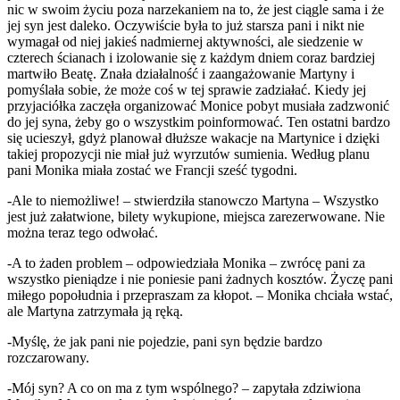
nic w swoim życiu poza narzekaniem na to, że jest ciągle sama i że
jej syn jest daleko. Oczywiście była to już starsza pani i nikt nie
wymagał od niej jakieś nadmiernej aktywności, ale siedzenie w
czterech ścianach i izolowanie się z każdym dniem coraz bardziej
martwiło Beatę. Znała działalność i zaangażowanie Martyny i
pomyślała sobie, że może coś w tej sprawie zadziałać. Kiedy jej
przyjaciółka zaczęła organizować Monice pobyt musiała zadzwonić
do jej syna, żeby go o wszystkim poinformować. Ten ostatni bardzo
się ucieszył, gdyż planował dłuższe wakacje na Martynice i dzięki
takiej propozycji nie miał już wyrzutów sumienia. Według planu
pani Monika miała zostać we Francji sześć tygodni.
-Ale to niemożliwe! – stwierdziła stanowczo Martyna – Wszystko
jest już załatwione, bilety wykupione, miejsca zarezerwowane. Nie
można teraz tego odwołać.
-A to żaden problem – odpowiedziała Monika – zwrócę pani za
wszystko pieniądze i nie poniesie pani żadnych kosztów. Życzę pani
miłego popołudnia i przepraszam za kłopot. – Monika chciała wstać,
ale Martyna zatrzymała ją ręką.
-Myślę, że jak pani nie pojedzie, pani syn będzie bardzo
rozczarowany.
-Mój syn? A co on ma z tym wspólnego? – zapytała zdziwiona