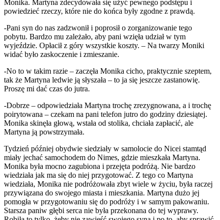
Monika. Martyna zdecydowała się użyć pewnego podstępu i
powiedzieć rzeczy, które nie do końca były zgodne z prawdą.
-Pani syn do nas zadzwonił i poprosił o zorganizowanie tego
pobytu. Bardzo mu zależało, aby pani wzięła udział w tym
wyjeździe. Opłacił z góry wszystkie koszty. – Na twarzy Moniki
widać było zaskoczenie i zmieszanie.
-No to w takim razie – zaczęła Monika cicho, praktycznie szeptem,
tak że Martyna ledwie ją słyszała – to ja się jeszcze zastanowię.
Proszę mi dać czas do jutra.
-Dobrze – odpowiedziała Martyna trochę zrezygnowana, a i trochę
poirytowana – czekam na pani telefon jutro do godziny dziesiątej.
Monika skinęła głową, wstała od stolika, chciała zapłacić, ale
Martyna ją powstrzymała.
Tydzień później obydwie siedziały w samolocie do Nicei stamtąd
miały jechać samochodem do Nimes, gdzie mieszkała Martyna.
Monika była mocno zagubiona i przejęta podróżą. Nie bardzo
wiedziała jak ma się do niej przygotować. Z tego co Martyna
wiedziała, Monika nie podróżowała zbyt wiele w życiu, była raczej
przywiązana do swojego miasta i mieszkania. Martyna dużo jej
pomogła w przygotowaniu się do podróży i w samym pakowaniu.
Starsza paniw głębi serca nie była przekonana do tej wyprawy.
Robiła to tylko, żeby nie zawieść swojego syna i po to, aby sprawić