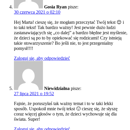
Gosia Ryan
pisze:
30 czerwca 2021 o 02:10
Hej Marta! cieszę się, że mogłam przeczytać Twój tekst 😊 i
to taki tekst! Tak bardzo ważny! Jest pewnie dużo ludzi
zastanawiających się „co dalej” a bardzo błędne jest myślenie,
że dzieci są po to by opiekować się rodzicami! Czy istnieją
takie stowarzyszenie? Bo jeśli nie, to jest przegenialny
pomysł!!!!
Zaloguj się, aby odpowiedzieć
Niewidzialna
pisze:
27 lipca 2021 o 19:52
Fajnie, że poruszyłaś tak ważny temat i to w taki lekki
sposób. Uspokoił mnie twój tekst 🙂 cieszę się, że słyszę
coraz więcej głosów o tym, że dzieci wychowuje się dla
świata. Super!
Zaloguj się, aby odpowiedzieć