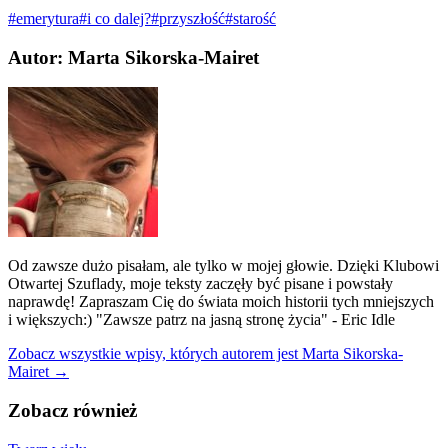
#emerytura
#i co dalej?
#przyszłość
#starość
Autor: Marta Sikorska-Mairet
Od zawsze dużo pisałam, ale tylko w mojej głowie. Dzięki Klubowi
Otwartej Szuflady, moje teksty zaczęły być pisane i powstały
naprawdę! Zapraszam Cię do świata moich historii tych mniejszych
i większych:) "Zawsze patrz na jasną stronę życia" - Eric Idle
Zobacz wszystkie wpisy, których autorem jest Marta Sikorska-
Mairet →
Zobacz również