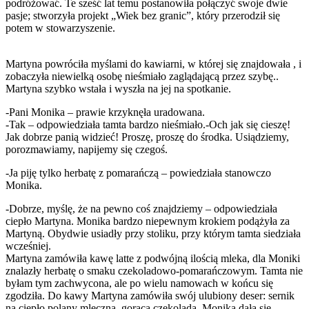
podróżować. Te sześć lat temu postanowiła połączyć swoje dwie
pasje; stworzyła projekt „Wiek bez granic”, który przerodził się
potem w stowarzyszenie.
Martyna powróciła myślami do kawiarni, w której się znajdowała , i
zobaczyła niewielką osobę nieśmiało zaglądającą przez szybę..
Martyna szybko wstała i wyszła na jej na spotkanie.
-Pani Monika – prawie krzyknęła uradowana.
-Tak – odpowiedziała tamta bardzo nieśmiało.-Och jak się cieszę!
Jak dobrze panią widzieć! Proszę, proszę do środka. Usiądziemy,
porozmawiamy, napijemy się czegoś.
-Ja piję tylko herbatę z pomarańczą – powiedziała stanowczo
Monika.
-Dobrze, myślę, że na pewno coś znajdziemy – odpowiedziała
ciepło Martyna. Monika bardzo niepewnym krokiem podążyła za
Martyną. Obydwie usiadły przy stoliku, przy którym tamta siedziała
wcześniej.
Martyna zamówiła kawę latte z podwójną ilością mleka, dla Moniki
znalazły herbatę o smaku czekoladowo-pomarańczowym. Tamta nie
byłam tym zachwycona, ale po wielu namowach w końcu się
zgodziła. Do kawy Martyna zamówiła swój ulubiony deser: sernik
na ciepło polany mleczną, gorącą czekoladą. Monika dała się