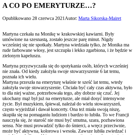
A CO PO EMERYTURZE…?
Opublikowano
28 czerwca 2021
Autor:
Marta Sikorska-Mairet
Martyna czekała na Monikę w krakowskiej kawiarni. Były
umówione na szesnastą, zostało jeszcze parę minut. Nigdy
wcześniej się nie spotkały. Martyna wiedziała tylko, że Monika ma
rude farbowane włosy, jest szczupła i lekko zgarbiona, i że będzie w
zielonym kapeluszu.
Martyna przyzwyczaiła się do spotykania osób, których wcześniej
nie znała. Od kiedy założyła swoje stowarzyszenie 6 lat temu,
poznała ich wielu.
Martyna przeszła na emeryturę właśnie te sześć lat temu, wtedy
założyła swoje stowarzyszenie. Chciała być cały czas aktywna, było
to dla niej ważne, potrzebowała tego, aby dobrze się czuć. Jej
ukochany mąż był już na emeryturze, ale miał dosyć intensywne
życie. Był muzykiem, śpiewał, należał do wielu stowarzyszeń,
często wyjeżdżał i dawał koncerty. Ona też miała swoją niszę,
skupiła się na pomaganiu ludziom i bardzo to lubiła. To we Francji
nauczyła się, że starość nie musi być smutna, szara, pozbawiona
sensu. Nie musi prowadzić tylko do śmierci, a wręcz przeciwnie,
może być aktywna, kolorowa i wesoła. Zawsze lubiła zwiedzać i