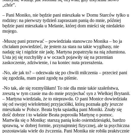
„chór”.
– Pani Moniko, nie będzie pani mieszkała w Domu Starców tylko u
rodziny: na pierwszy tydzień zapraszam panią do mnie, później
będzie pani mieszkała u Melanie, której dom mieści się niedaleko
mojego.
-Muszę pani przerwać – powiedziała stanowczo Monika – bo ja
chciałam powiedzieć, że jestem za stara na takie wygibasy, nie
nadaję się i nigdzie nie jadę. Martyna popatrzyła na nią zdumiona.
Usta jej się rozchyliły a w oczach pojawiły się na przemian
zaskoczenie, zdziwienie, i na koniec nuta przerażenia.
-No, ale jak to? – odezwała się po chwili milczenia – przecież pani
się zgodziła, mam pani zgodę na piśmie.
-No tak, ale się rozmyśliłam! To nie dla mnie takie szaleństwa,
zresztą w tym czasie ma do mnie przyjechać syn z Wielkiej Brytanii.
– Martyna wiedziała, że to nieprawda. O pani Monice dowiedziała
się od swojej wieloletniej przyjaciółki, którą poznała gdy jeszcze
mieszkała w Polsce. Beata była sąsiadką pani Moniki. Znały się
dość dobrze i to właśnie Beata poprosiła Martynę o pomoc.
Martwiła się o Monikę: starszą panią koło osiemdziesiątki, bardzo
sprawną, w dobrej formie, przynajmniej fizycznej, ale ta psychiczna
pozostawiała wiele do życzenia. Pani Monika nie robiła praktycznie