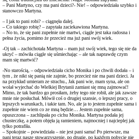
– Pani Martyno, czy ma pani dzieci?- Nie! – odpowiedziała szybko i
stanowczo Martyna.
– I jak to pani robi? – ciągnęła dalej.
– Co takiego robię? – zapytała zaciekawiona Martyna.
– No to, że się pani zupełnie nie martwi, ciągle jest taka radosna i
pełna życia, pomimo że przecież ma już pani swój wiek.
-Oj tak – zachichotała Martyna – mam już swój wiek, tego się nie da
ukryć – mówiła ciągle się uśmiechając – ale tak naprawdę czym
mam się martwić?
-No starością, – odpowiedziała cicho Monika i po chwili dodała – i
tym , że nikt się panią nie zajmie, bo przecież nie ma pani dzieci. Ja
na przykład umieram ze strachu., Jak pani wie, mam syna, ale on
wolał wyjechać do Wielkiej Brytanii zamiast się mną zajmować!
Mimo, że tak bardzo go prosiłam, żeby tego nie robił, ale jak zawsze
mnie nie posłuchał. Mówił coś o drugiej szansie, o lepszej pracy, o
lepszych warunkach, i takie tam. No, ale ja to jestem zupełnie sama i
zupełnie nie wiem co ze mną będzie… Jestem zupełnie sama,
opuszczona – zachlipała po cichu Monika. Martyna podała jej
chusteczkę, a potem objęła ją ramieniem, najmocniej i najcieplej jak
tylko potrafiła.
– Spokojnie – powiedziała – nie jest pani sama! Po pierwsze, ma
pani teraz nasze stowarzyszenie, po drugie, po każdym pobycie nie