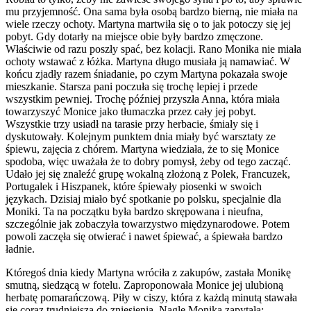
mu przyjemność. Ona sama była osobą bardzo bierną, nie miała na
wiele rzeczy ochoty. Martyna martwiła się o to jak potoczy się jej
pobyt. Gdy dotarły na miejsce obie były bardzo zmęczone.
Właściwie od razu poszły spać, bez kolacji. Rano Monika nie miała
ochoty wstawać z łóżka. Martyna długo musiała ją namawiać. W
końcu zjadły razem śniadanie, po czym Martyna pokazała swoje
mieszkanie. Starsza pani poczuła się trochę lepiej i przede
wszystkim pewniej. Trochę później przyszła Anna, która miała
towarzyszyć Monice jako tłumaczka przez cały jej pobyt.
Wszystkie trzy usiadł na tarasie przy herbacie, śmiały się i
dyskutowały. Kolejnym punktem dnia miały być warsztaty ze
śpiewu, zajęcia z chórem. Martyna wiedziała, że to się Monice
spodoba, więc uważała że to dobry pomysł, żeby od tego zacząć.
Udało jej się znaleźć grupę wokalną złożoną z Polek, Francuzek,
Portugalek i Hiszpanek, które śpiewały piosenki w swoich
językach. Dzisiaj miało być spotkanie po polsku, specjalnie dla
Moniki. Ta na początku była bardzo skrępowana i nieufna,
szczególnie jak zobaczyła towarzystwo międzynarodowe. Potem
powoli zaczęła się otwierać i nawet śpiewać, a śpiewała bardzo
ładnie.
Któregoś dnia kiedy Martyna wróciła z zakupów, zastała Monikę
smutną, siedzącą w fotelu. Zaproponowała Monice jej ulubioną
herbatę pomarańczową. Piły w ciszy, która z każdą minutą stawała
się coraz trudniejsza do zniesienia. Nagle Monika zapytała: