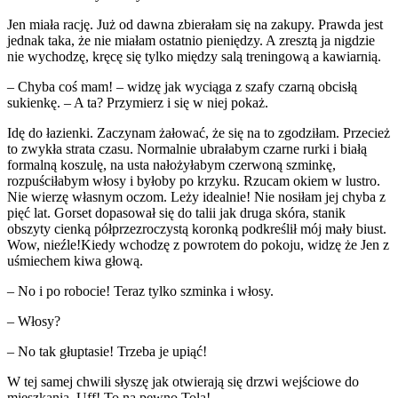
Jen miała rację. Już od dawna zbierałam się na zakupy. Prawda jest
jednak taka, że nie miałam ostatnio pieniędzy. A zresztą ja nigdzie
nie wychodzę, kręcę się tylko między salą treningową a kawiarnią.
– Chyba coś mam! – widzę jak wyciąga z szafy czarną obcisłą
sukienkę. – A ta? Przymierz i się w niej pokaż.
Idę do łazienki. Zaczynam żałować, że się na to zgodziłam. Przecież
to zwykła strata czasu. Normalnie ubrałabym czarne rurki i białą
formalną koszulę, na usta nałożyłabym czerwoną szminkę,
rozpuściłabym włosy i byłoby po krzyku. Rzucam okiem w lustro.
Nie wierzę własnym oczom. Leży idealnie! Nie nosiłam jej chyba z
pięć lat. Gorset dopasował się do talii jak druga skóra, stanik
obszyty cienką półprzezroczystą koronką podkreślił mój mały biust.
Wow, nieźle!Kiedy wchodzę z powrotem do pokoju, widzę że Jen z
uśmiechem kiwa głową.
– No i po robocie! Teraz tylko szminka i włosy.
– Włosy?
– No tak głuptasie! Trzeba je upiąć!
W tej samej chwili słyszę jak otwierają się drzwi wejściowe do
mieszkania. Uff! To na pewno Tola!