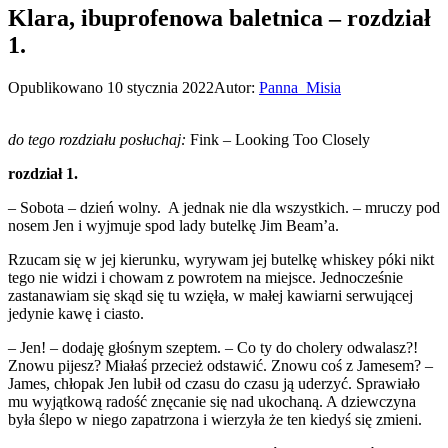
Klara, ibuprofenowa baletnica – rozdział
1.
Opublikowano
10 stycznia 2022
Autor:
Panna_Misia
do tego rozdziału posłuchaj:
Fink – Looking Too Closely
rozdział 1.
– Sobota – dzień wolny. A jednak nie dla wszystkich. – mruczy pod
nosem Jen i wyjmuje spod lady butelkę Jim Beam’a.
Rzucam się w jej kierunku, wyrywam jej butelkę whiskey póki nikt
tego nie widzi i chowam z powrotem na miejsce. Jednocześnie
zastanawiam się skąd się tu wzięła, w małej kawiarni serwującej
jedynie kawę i ciasto.
– Jen! – dodaję głośnym szeptem. – Co ty do cholery odwalasz?!
Znowu pijesz? Miałaś przecież odstawić. Znowu coś z Jamesem? –
James, chłopak Jen lubił od czasu do czasu ją uderzyć. Sprawiało
mu wyjątkową radość znęcanie się nad ukochaną. A dziewczyna
była ślepo w niego zapatrzona i wierzyła że ten kiedyś się zmieni.