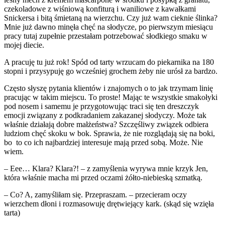
czekoladowe z wiśniową konfiturą i waniliowe z kawałkami
Snickersa i bitą śmietaną na wierzchu. Czy już wam cieknie ślinka?
Mnie już dawno minęła chęć na słodycze, po pierwszym miesiącu
pracy tutaj zupełnie przestałam potrzebować słodkiego smaku w
mojej diecie.
A pracuję tu już rok! Spód od tarty wrzucam do piekarnika na 180
stopni i przysypuję go wcześniej grochem żeby nie urósł za bardzo.
Często słyszę pytania klientów i znajomych o to jak trzymam linię
pracując w takim miejscu. To proste! Mając te wszystkie smakołyki
pod nosem i samemu je przygotowując traci się ten dreszczyk
emocji związany z podkradaniem zakazanej słodyczy. Może tak
właśnie działają dobre małżeństwa? Szczęśliwy związek odbiera
ludziom chęć skoku w bok. Sprawia, że nie rozglądają się na boki,
bo to co ich najbardziej interesuje mają przed sobą. Może. Nie
wiem.
– Eee… Klara? Klara?! – z zamyślenia wyrywa mnie krzyk Jen,
która właśnie macha mi przed oczami żółto-niebieską szmatką.
– Co? A, zamyśliłam się. Przepraszam. – przecieram oczy
wierzchem dłoni i rozmasowuję drętwiejący kark. (skąd się wzięła
tarta)