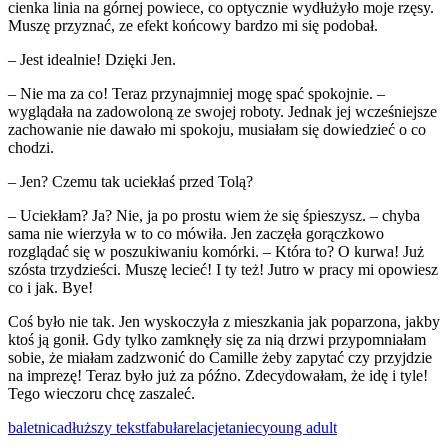
cienka linia na górnej powiece, co optycznie wydłużyło moje rzęsy.
Muszę przyznać, ze efekt końcowy bardzo mi się podobał.
– Jest idealnie! Dzięki Jen.
– Nie ma za co! Teraz przynajmniej mogę spać spokojnie. –
wyglądała na zadowoloną ze swojej roboty. Jednak jej wcześniejsze
zachowanie nie dawało mi spokoju, musiałam się dowiedzieć o co
chodzi.
– Jen? Czemu tak uciekłaś przed Tolą?
– Uciekłam? Ja? Nie, ja po prostu wiem że się śpieszysz. – chyba
sama nie wierzyła w to co mówiła. Jen zaczęła gorączkowo
rozglądać się w poszukiwaniu komórki. – Która to? O kurwa! Już
szósta trzydzieści. Muszę lecieć! I ty też! Jutro w pracy mi opowiesz
co i jak. Bye!
Coś było nie tak. Jen wyskoczyła z mieszkania jak poparzona, jakby
ktoś ją gonił. Gdy tylko zamknęły się za nią drzwi przypomniałam
sobie, że miałam zadzwonić do Camille żeby zapytać czy przyjdzie
na imprezę! Teraz było już za późno. Zdecydowałam, że idę i tyle!
Tego wieczoru chcę zaszaleć.
baletnica
dłuższy tekst
fabuła
relacje
taniec
young adult