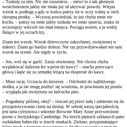
– Tęsknię za nim. Nic nie rozumiesz. – mówi to z tak głośnym
westchnieniem jakby nie miała już sił ukrywać prawdy. Wlepia
wzrok w podłogę a gdy w końcu patrzy mi w oczy widzę w nich
okropną pustkę. – Wczoraj powiedział, że już chyba mnie nie
kocha. – patrzy na mnie jakby szukała we mnie oparcia, znaku że
wczorajszy wieczór nie miał miejsca. Pociąga nosem, a ja widzę
lśniące w jej oczach łzy.
Znam ten wzrok. Wzrok dziewczyny zakochanej, uwięzionej w
miłości. Znam go bardzo dobrze. Nie raz przywdziewałam ten sam
wzrok na scenie. Ale nigdy w życiu.
– Jen, weź się w garść. Zaraz otwieramy. Nie chcesz chyba
wypłakiwać ludziom łez wprost do kawy? – macha przecząco
głową i łapie się za szmatkę leżącą na ekspresie do kawy.
– Masz rację. Uczucia do kieszeni. – Odchodzi do najbliższego
stolika, a ja nie mogę pozbyć się wrażenia, że powinnam jej pomóc
– wygląda jak uwięziony na łańcuchu pies.
– Pogadamy później, okej? – rzucam jej przez ladę i zabieram się do
przygotowywania ciasta na dzisiaj. W sobotę naszą specjalnością
jest tarta cytrynowa i sekretne Brownie Mary Anne przywiezione
prosto z brytyjskiego Cambridge. Na trzech piętrach szklanych pater
rozkładam babeczki w trzech smakach. Zielone, przypominające
leśny mech z kremem mascarpone w środku i posypką z granatu,