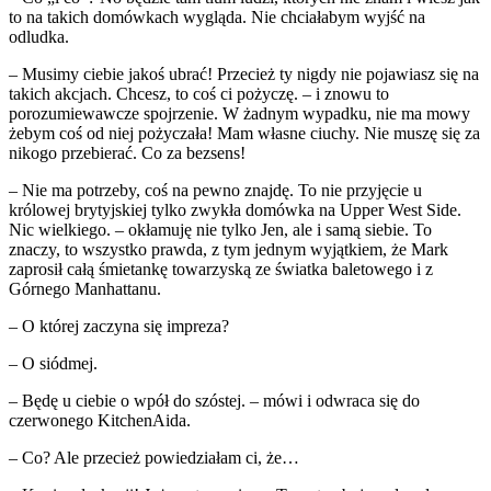
to na takich domówkach wygląda. Nie chciałabym wyjść na
odludka.
– Musimy ciebie jakoś ubrać! Przecież ty nigdy nie pojawiasz się na
takich akcjach. Chcesz, to coś ci pożyczę. – i znowu to
porozumiewawcze spojrzenie. W żadnym wypadku, nie ma mowy
żebym coś od niej pożyczała! Mam własne ciuchy. Nie muszę się za
nikogo przebierać. Co za bezsens!
– Nie ma potrzeby, coś na pewno znajdę. To nie przyjęcie u
królowej brytyjskiej tylko zwykła domówka na Upper West Side.
Nic wielkiego. – okłamuję nie tylko Jen, ale i samą siebie. To
znaczy, to wszystko prawda, z tym jednym wyjątkiem, że Mark
zaprosił całą śmietankę towarzyską ze światka baletowego i z
Górnego Manhattanu.
– O której zaczyna się impreza?
– O siódmej.
– Będę u ciebie o wpół do szóstej. – mówi i odwraca się do
czerwonego KitchenAida.
– Co? Ale przecież powiedziałam ci, że…