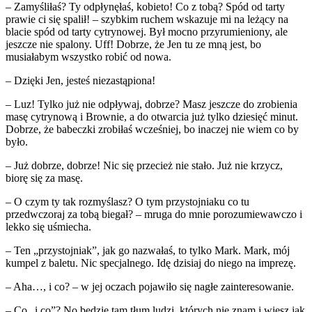
– Zamyśliłaś? Ty odpłynęłaś, kobieto! Co z tobą? Spód od tarty
prawie ci się spalił! – szybkim ruchem wskazuje mi na leżący na
blacie spód od tarty cytrynowej. Był mocno przyrumieniony, ale
jeszcze nie spalony. Uff! Dobrze, że Jen tu ze mną jest, bo
musiałabym wszystko robić od nowa.
– Dzięki Jen, jesteś niezastąpiona!
– Luz! Tylko już nie odpływaj, dobrze? Masz jeszcze do zrobienia
masę cytrynową i Brownie, a do otwarcia już tylko dziesięć minut.
Dobrze, że babeczki zrobiłaś wcześniej, bo inaczej nie wiem co by
było.
– Już dobrze, dobrze! Nic się przecież nie stało. Już nie krzycz,
biorę się za masę.
– O czym ty tak rozmyślasz? O tym przystojniaku co tu
przedwczoraj za tobą biegał? – mruga do mnie porozumiewawczo i
lekko się uśmiecha.
– Ten „przystojniak”, jak go nazwałaś, to tylko Mark. Mark, mój
kumpel z baletu. Nic specjalnego. Idę dzisiaj do niego na imprezę.
– Aha…, i co? – w jej oczach pojawiło się nagłe zainteresowanie.
– Co „i co”? No będzie tam tłum ludzi, których nie znam i wiesz jak