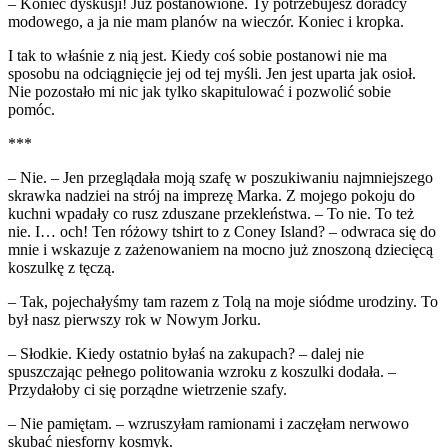
– Koniec dyskusji! Już postanowione. Ty potrzebujesz doradcy
modowego, a ja nie mam planów na wieczór. Koniec i kropka.
I tak to właśnie z nią jest. Kiedy coś sobie postanowi nie ma
sposobu na odciągnięcie jej od tej myśli. Jen jest uparta jak osioł.
Nie pozostało mi nic jak tylko skapitulować i pozwolić sobie
pomóc.
***
– Nie. – Jen przeglądała moją szafę w poszukiwaniu najmniejszego
skrawka nadziei na strój na imprezę Marka. Z mojego pokoju do
kuchni wpadały co rusz zduszane przekleństwa. – To nie. To też
nie. I… och! Ten różowy tshirt to z Coney Island? – odwraca się do
mnie i wskazuje z zażenowaniem na mocno już znoszoną dziecięcą
koszulkę z tęczą.
– Tak, pojechałyśmy tam razem z Tolą na moje siódme urodziny. To
był nasz pierwszy rok w Nowym Jorku.
– Słodkie. Kiedy ostatnio byłaś na zakupach? – dalej nie
spuszczając pełnego politowania wzroku z koszulki dodała. –
Przydałoby ci się porządne wietrzenie szafy.
– Nie pamiętam. – wzruszyłam ramionami i zaczęłam nerwowo
skubać niesforny kosmyk.