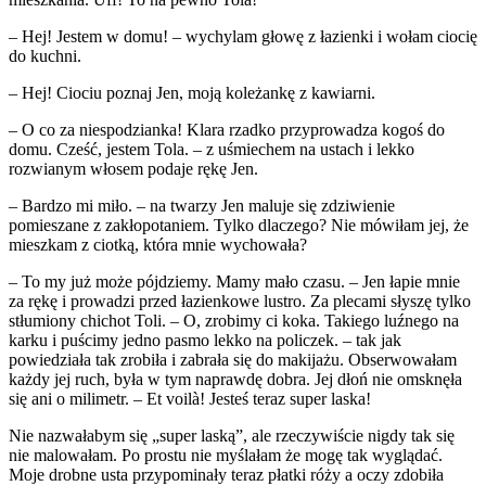
– Hej! Jestem w domu! – wychylam głowę z łazienki i wołam ciocię
do kuchni.
– Hej! Ciociu poznaj Jen, moją koleżankę z kawiarni.
– O co za niespodzianka! Klara rzadko przyprowadza kogoś do
domu. Cześć, jestem Tola. – z uśmiechem na ustach i lekko
rozwianym włosem podaje rękę Jen.
– Bardzo mi miło. – na twarzy Jen maluje się zdziwienie
pomieszane z zakłopotaniem. Tylko dlaczego? Nie mówiłam jej, że
mieszkam z ciotką, która mnie wychowała?
– To my już może pójdziemy. Mamy mało czasu. – Jen łapie mnie
za rękę i prowadzi przed łazienkowe lustro. Za plecami słyszę tylko
stłumiony chichot Toli. – O, zrobimy ci koka. Takiego luźnego na
karku i puścimy jedno pasmo lekko na policzek. – tak jak
powiedziała tak zrobiła i zabrała się do makijażu. Obserwowałam
każdy jej ruch, była w tym naprawdę dobra. Jej dłoń nie omsknęła
się ani o milimetr. – Et voilà! Jesteś teraz super laska!
Nie nazwałabym się „super laską”, ale rzeczywiście nigdy tak się
nie malowałam. Po prostu nie myślałam że mogę tak wyglądać.
Moje drobne usta przypominały teraz płatki róży a oczy zdobiła