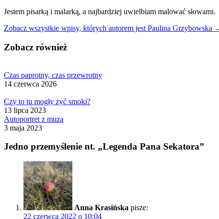
Jestem pisarką i malarką, a najbardziej uwielbiam malować słowami.
Zobacz wszystkie wpisy, których autorem jest Paulina Grzybowska 
Zobacz również
Czas paprotny, czas przewrotny
14 czerwca 2026
Czy to tu mogły żyć smoki?
13 lipca 2023
Autoportret z muzą
3 maja 2023
Jedno przemyślenie nt. „Legenda Pana Sekatora”
Anna Krasińska
pisze:
22 czerwca 2022 o 10:04