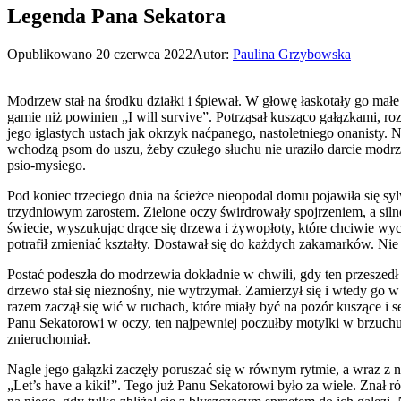
Legenda Pana Sekatora
Opublikowano
20 czerwca 2022
Autor:
Paulina Grzybowska
Modrzew stał na środku działki i śpiewał. W głowę łaskotały go małe 
gamie niż powinien „I will survive”. Potrząsał kusząco gałązkami, ro
jego iglastych ustach jak okrzyk naćpanego, nastoletniego onanisty.
wchodzą psom do uszu, żeby czułego słuchu nie uraziło darcie modrz
psio-mysiego.
Pod koniec trzeciego dnia na ścieżce nieopodal domu pojawiła się sy
trzydniowym zarostem. Zielone oczy świrdrowały spojrzeniem, a sil
świecie, wyszukując drące się drzewa i żywopłoty, które chciwie wy
potrafił zmieniać kształty. Dostawał się do każdych zakamarków. Nie
Postać podeszła do modrzewia dokładnie w chwili, gdy ten przeszed
drzewo stał się nieznośny, nie wytrzymał. Zamierzył się i wtedy go
razem zaczął się wić w ruchach, które miały być na pozór kuszące i
Panu Sekatorowi w oczy, ten najpewniej poczułby motylki w brzuchu
znieruchomiał.
Nagle jego gałązki zaczęły poruszać się w równym rytmie, a wraz z n
„Let’s have a kiki!”. Tego już Panu Sekatorowi było za wiele. Znał r