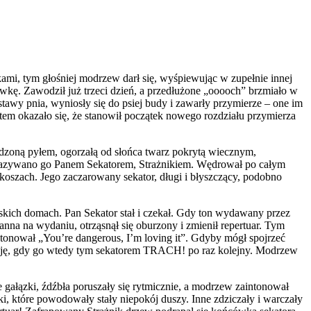
łkami, tym głośniej modrzew darł się, wyśpiewując w zupełnie innej
tawkę. Zawodził już trzeci dzień, a przedłużone „ooooch” brzmiało w
stawy pnia, wyniosły się do psiej budy i zawarły przymierze – one im
tem okazało się, że stanowił początek nowego rozdziału przymierza
rudzoną pyłem, ogorzałą od słońca twarz pokrytą wiecznym,
ę nazywano go Panem Sekatorem, Strażnikiem. Wędrował po całym
koszach. Jego zaczarowany sekator, długi i błyszczący, podobno
skich domach. Pan Sekator stał i czekał. Gdy ton wydawany przez
na na wydaniu, otrząsnął się oburzony i zmienił repertuar. Tym
ntonował „You’re dangerous, I’m loving it”. Gdyby mógł spojrzeć
akcję, gdy go wtedy tym sekatorem TRACH! po raz kolejny. Modrzew
 gałązki, źdźbła poruszały się rytmicznie, a modrzew zaintonował
ki, które powodowały stały niepokój duszy. Inne zdziczały i warczały