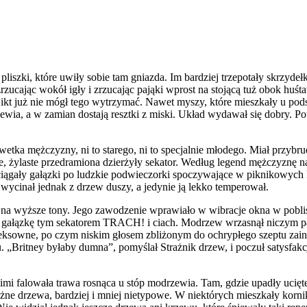
pliszki, które uwiły sobie tam gniazda. Im bardziej trzepotały skrzyde
zrzucając wokół igły i zrzucając pająki wprost na stojącą tuż obok huś
 Nikt już nie mógł tego wytrzymać. Nawet myszy, które mieszkały u pod
ewia, a w zamian dostają resztki z miski. Układ wydawał się dobry. Po
lwetka mężczyzny, ni to starego, ni to specjalnie młodego. Miał przyb
ne, żylaste przedramiona dzierżyły sekator. Według legend mężczyzn
ciągały gałązki po ludzkie podwieczorki spoczywające w piknikowych 
 wycinał jednak z drzew duszy, a jedynie ją lekko temperował.
ł na wyższe tony. Jego zawodzenie wprawiało w wibracje okna w pobli
 w gałązkę tym sekatorem TRACH! i ciach. Modrzew wrzasnął niczym pan
 seksowne, po czym niskim głosem zbliżonym do ochrypłego szeptu zai
. „Britney byłaby dumna”, pomyślał Strażnik drzew, i poczuł satysf
imi falowała trawa rosnąca u stóp modrzewia. Tam, gdzie upadły ucięte
óżne drzewa, bardziej i mniej nietypowe. W niektórych mieszkały korni