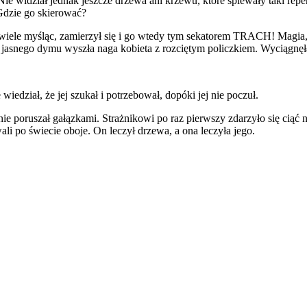
. Nie widział jednak jeszcze drzewa ani krzewu, które śpiewały taki r
. Gdzie go skierować?
iewiele myśląc, zamierzył się i go wtedy tym sekatorem TRACH! Magia
y jasnego dymu wyszła naga kobieta z rozciętym policzkiem. Wyciągnęł
iedział, że jej szukał i potrzebował, dopóki jej nie poczuł.
e poruszał gałązkami. Strażnikowi po raz pierwszy zdarzyło się ciąć 
li po świecie oboje. On leczył drzewa, a ona leczyła jego.