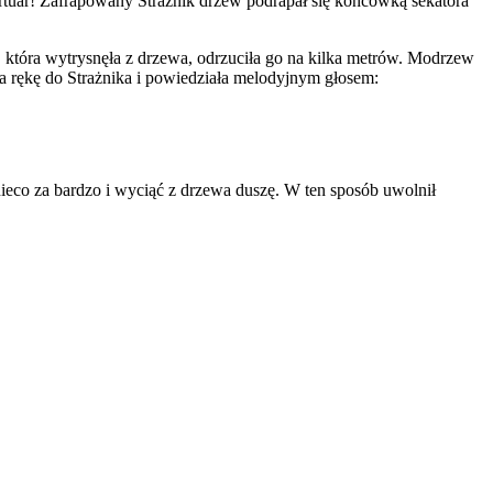
epertuar! Zafrapowany Strażnik drzew podrapał się końcówką sekatora
, która wytrysnęła z drzewa, odrzuciła go na kilka metrów. Modrzew
a rękę do Strażnika i powiedziała melodyjnym głosem:
nieco za bardzo i wyciąć z drzewa duszę. W ten sposób uwolnił