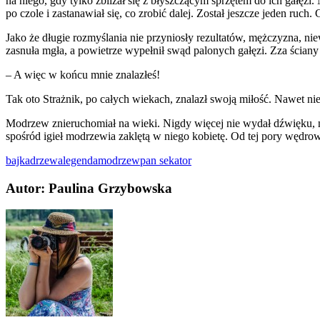
na niego, gdy tylko zbliżał się z błyszczącym sprzętem do ich gałęzi
po czole i zastanawiał się, co zrobić dalej. Został jeszcze jeden ruch
Jako że długie rozmyślania nie przyniosły rezultatów, mężczyzna, n
zasnuła mgła, a powietrze wypełnił swąd palonych gałęzi. Zza ścian
– A więc w końcu mnie znalazłeś!
Tak oto Strażnik, po całych wiekach, znalazł swoją miłość. Nawet nie w
Modrzew znieruchomiał na wieki. Nigdy więcej nie wydał dźwięku, ni
spośród igieł modrzewia zaklętą w niego kobietę. Od tej pory wędrowa
bajka
drzewa
legenda
modrzew
pan sekator
Autor: Paulina Grzybowska