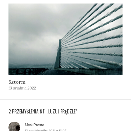
Sztorm
13 grudnia 2022
2 PRZEMYŚLENIA NT. „LUZUJ FRĘDZLE”
MysliProste
p
i
12 października 2021 o 13:05