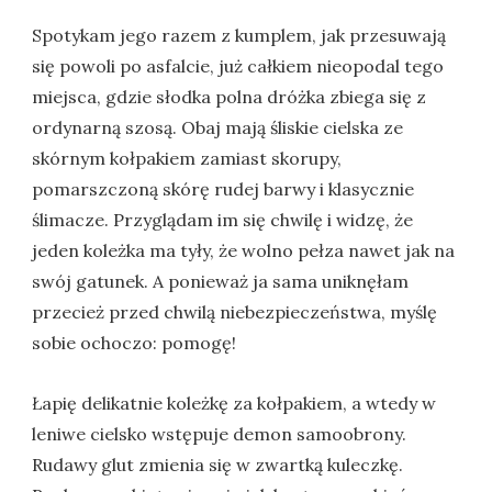
Spotykam jego razem z kumplem, jak przesuwają
się powoli po asfalcie, już całkiem nieopodal tego
miejsca, gdzie słodka polna dróżka zbiega się z
ordynarną szosą. Obaj mają śliskie cielska ze
skórnym kołpakiem zamiast skorupy,
pomarszczoną skórę rudej barwy i klasycznie
ślimacze. Przyglądam im się chwilę i widzę, że
jeden koleżka ma tyły, że wolno pełza nawet jak na
swój gatunek. A ponieważ ja sama uniknęłam
przecież przed chwilą niebezpieczeństwa, myślę
sobie ochoczo: pomogę!
Łapię delikatnie koleżkę za kołpakiem, a wtedy w
leniwe cielsko wstępuje demon samoobrony.
Rudawy glut zmienia się w zwartką kuleczkę.