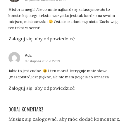
s
Historia mega! Ale co mnie najbardziej zafascynowało to
z
konstrukcja tego tekstu, wszystko jest tak bardzo na swoim
e
miejscu, mistrzowsko
Ostatnie zdanie wgniata. Zachowuję
:
ten tekst w sercu!
Zaloguj się, aby odpowiedzieć
Ada
p
i
9 listopada 2021 o 22:29
s
Jakie to jest cudne.
I ten morał. Intryguje mnie słowo
z
„mazepisto”, jest piękne, ale nie mam pojęcia co oznacza.
e
:
Zaloguj się, aby odpowiedzieć
DODAJ KOMENTARZ
Musisz się
zalogować
, aby móc dodać komentarz.