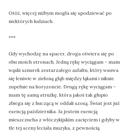
Otóż, więcej niżbym mogła się spodziewać po
niektórych ludziach.
***
Gdy wychodzę na spacer, droga otwiera się po
obu moich stronach. Jedną rękę wyciągam – mam
wąski sznurek zestarzałego asfaltu, który wsuwa
się leniwie w zieloną głąb między łąkami i niknie
zupełnie na horyzoncie. Drugą rękę wyciągam –
mam tę samą strużkę, która jakoś tak głupio
zbiega się z huczącą w oddali szosą. Świat jest już
esencją października. Ja jestem esencją
mieszczucha z włóczykijskim zacięciem i gdyby w
tle tej sceny leciała muzyka, z pewnością