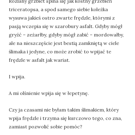
Rozlany grzbiet spina się jak kostny grzebień
triceratopsa, a spod samego siebie koleżka
wysuwa jakieś ostro zwarte frędzle, którymi z
pasją wczepia się w szarobury asfalt. Gdyby mógł
gryźć – zeżarłby, gdyby mógł zabić – mordowałby,
ale na nieszczęście jest bestią zamkniętą w ciele
ślimaka i jedyne, co może zrobić to wpijać te
frędzle w asfalt jak wariat.
I wpija.
A mi olśnienie wpija się w łepetynę.
Czy ja czasami nie byłam takim ślimakiem, który
wpija frędzle i trzyma się kurczowo tego, co zna,
zamiast pozwolić sobie pomóc?