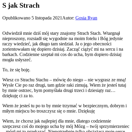
S jak Strach
Opublikowano
5 listopada 2021
Autor:
Gosia Ryan
Odwiedził mnie dziś mój stary znajomy Strach Stach. Wtargnął
nieproszony, rozsiadł się wygodnie na moim fotelu i Bóg jedynie
raczy wiedzieć, jak długo tam siedział. Ja o jego obecności
zorientowałam się dopiero dzisiaj. Zacząć ciążyć mi na sercu i na
barkach. Codzienne szeptał mi cos do ucha, bym dopiero dzisiaj
mogła usłyszeć.
To, że się boję.
Wiesz co Strachu Stachu – mówię do niego – nie wygrasz ze mną!
Wysle Cie po raz drugi, tam gdzie raki zimują. Wiem że jesteś tutaj
by mnie ostrzec, bym pomyślała drugi trzeci i dziesiąty raz…
dziękuję ci za to.
Wiem że jesteś tu po to by mnie trzymać w bezpiecznym, dobrym i
miłym miejscu bo troszczysz się o mnie. Dziękuję
Wiem, że chcesz jak najlepiej dla mnie, dlatego codziennie
szepczesz coś do mojego ucha by mój Mózg – twój sprzymierzeniec
– mógł mi to przekazać. Niepotrzebnie tylko obciążasz moje serce,