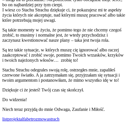
bo on najbardziej przy tym cierpi.
I wiesz co Stachu Strachu dziękuje ci, że pokazujesz mi te aspekty
życia których nie akceptuje, nad którymi muszę pracować albo takie
które potrzebują mojej uwagi.
Są takie momenty w życiu, że pomimo tego że nie chcemy czegoś
zrobić, to musimy i normalne jest, że wtedy przychodzisz i
zaczynasz kwestionować nasze plany – taka jest twoja rola.
Są tez takie sytuacje, w których muszę cię ignorować albo raczej
zaakceptować i zrobić swoje, pomimo Twoich wrzasków, krzyków
i twoich najeżonych włosów… zrobię to!
Stachu Strachu odegrales swoją rolę, ostrzegłes mnie, zapaliłeś
czerwone światło. A ja zatrzymałam się, przyjrzałam się sytuacji i
twoim argumentom i postanowiłam, że mimo wszystko idę w to!
Dziękuje ci że jesteś! Twój czas się skończył.
Do widzenia!
Niech teraz przyjdą do mnie Odwaga, Zaufanie i Miłość.
list
projektalfabet
rozmowa
strach