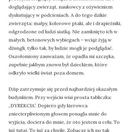
doglądający zwierząt, naukowcy z ożywieniem
dyskutujący w podcieniach. A do tego dzikie
zwierzęta: małpy, kolorowe ptaki, ale i drapieżniki,
odgrodzone od ludzi siatką. Nie zamknięto ich w
małych, betonowych wybiegach – wciąż żyją w
dżungli, tylko tak, by ludzie mogli je podglądać.
Oszołomiony zauważam, że opadła mi szczęka,
zupełnie jakbym znowu był dzieckiem, które
odkryło wielki świat poza domem.
Dżip zatrzymuje się przed najbardziej okazałym
budynkiem. Przy wejściu wisi prosta tabliczka:
„DYREKCJA”. Dopiero gdy kierowca
zniecierpliwionym głosem ponagla mnie do
wyjścia, dociera do mnie, że oto jestem u celu. To
już tutaj. To już za chwilę. Zobaczę ich po tak