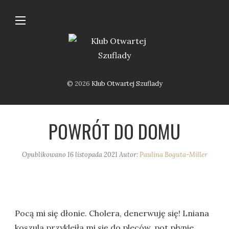
© 2026
Klub Otwartej Szuflady
POWRÓT DO DOMU
Opublikowano
16 listopada 2021
Autor:
Paulina Boguta-Miller
Pocą mi się dłonie. Cholera, denerwuję się! Lniana
koszula przykleiła mi się do pleców, pot płynie