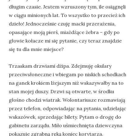
długim czasie. Jestem wzruszony tym, ile osiągnęli
w ciągu minionych lat. To wszystko to przecież ich
dzieło! Jednocześnie czuję macki przerażenia,
opasające moją pierś, miażdżące żebra – gdy po
głowie kołacze mi się pytanie, czy teraz znajdzie
się tu dla mnie miejsce?
Trzaskam drzwiami dżipa. Zdejmuję okulary
przeciwsłoneczne i wbiegam po niskich schodkach
na ganek krokiem lżejszym niż wskazywałby na to
stan mojej duszy. Drzwi są otwarte, w środku
głośno chodzi wiatrak. Wolontariusze rozmawiają
przez telefon, odpowiadając na pytania, udzielając
wskazówek, sprzedając bilety. Pytam o drogę do
gabinetu zarządu. Miło uśmiechnięta dziewczyna
pokazuje zgrabną ręką koniec korytarza.