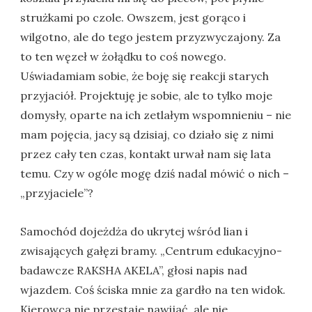
strużkami po czole. Owszem, jest gorąco i
wilgotno, ale do tego jestem przyzwyczajony. Za
to ten węzeł w żołądku to coś nowego.
Uświadamiam sobie, że boję się reakcji starych
przyjaciół. Projektuję je sobie, ale to tylko moje
domysły, oparte na ich zetlałym wspomnieniu – nie
mam pojęcia, jacy są dzisiaj, co działo się z nimi
przez cały ten czas, kontakt urwał nam się lata
temu. Czy w ogóle mogę dziś nadal mówić o nich –
„przyjaciele”?
Samochód dojeżdża do ukrytej wśród lian i
zwisających gałęzi bramy. „Centrum edukacyjno-
badawcze RAKSHA AKELA”, głosi napis nad
wjazdem. Coś ściska mnie za gardło na ten widok.
Kierowca nie przestaje nawijać, ale nie