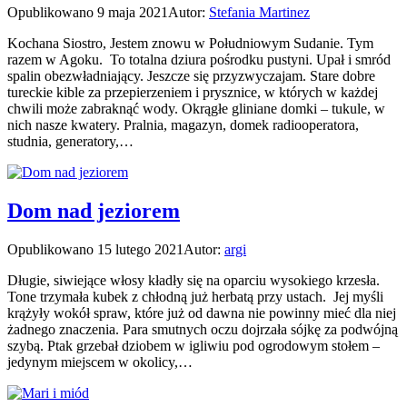
Opublikowano
9 maja 2021
Autor:
Stefania Martinez
Kochana Siostro, Jestem znowu w Południowym Sudanie. Tym
razem w Agoku. To totalna dziura pośrodku pustyni. Upał i smród
spalin obezwładniający. Jeszcze się przyzwyczajam. Stare dobre
tureckie kible za przepierzeniem i prysznice, w których w każdej
chwili może zabraknąć wody. Okrągłe gliniane domki – tukule, w
nich nasze kwatery. Pralnia, magazyn, domek radiooperatora,
studnia, generatory,…
Dom nad jeziorem
Opublikowano
15 lutego 2021
Autor:
argi
Długie, siwiejące włosy kładły się na oparciu wysokiego krzesła.
Tone trzymała kubek z chłodną już herbatą przy ustach. Jej myśli
krążyły wokół spraw, które już od dawna nie powinny mieć dla niej
żadnego znaczenia. Para smutnych oczu dojrzała sójkę za podwójną
szybą. Ptak grzebał dziobem w igliwiu pod ogrodowym stołem –
jedynym miejscem w okolicy,…