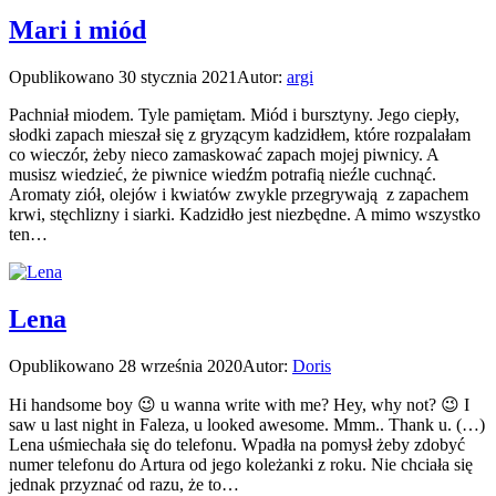
Mari i miód
Opublikowano
30 stycznia 2021
Autor:
argi
Pachniał miodem. Tyle pamiętam. Miód i bursztyny. Jego ciepły,
słodki zapach mieszał się z gryzącym kadzidłem, które rozpalałam
co wieczór, żeby nieco zamaskować zapach mojej piwnicy. A
musisz wiedzieć, że piwnice wiedźm potrafią nieźle cuchnąć.
Aromaty ziół, olejów i kwiatów zwykle przegrywają z zapachem
krwi, stęchlizny i siarki. Kadzidło jest niezbędne. A mimo wszystko
ten…
Lena
Opublikowano
28 września 2020
Autor:
Doris
Hi handsome boy 😉 u wanna write with me? Hey, why not? 😉 I
saw u last night in Faleza, u looked awesome. Mmm.. Thank u. (…)
Lena uśmiechała się do telefonu. Wpadła na pomysł żeby zdobyć
numer telefonu do Artura od jego koleżanki z roku. Nie chciała się
jednak przyznać od razu, że to…