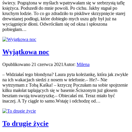
świecy. Pogrążona w myślach wpatrywałam się w srebrzystą taflę
księżyca. Podszedł do mnie powoli. Po cichu. Jakby stąpał po
kruchym lodzie. To co go zdradziło to piskliwe skrzypnięcie starej
drewnianej podłogi, które dobiegło mych uszu gdy był już na
wyciągnięcie dłoni. Odwróciłam się od okna i spłoszona
pobiegłam…
Wyjątkowa noc
Opublikowano
21 czerwca 2021
Autor:
Milena
– Widziałaś tego blondyna? Laura pyta koleżankę, która jak zwykle
na ich wakacjach siedzi z nosem w telefonie.– He?– Nie
wytrzymam z Tobą Kaśka! – krzyczę Poczułam na sobie spojrzenie
kilku małolat taplających się w basenie.Ściszonym już głosem
besztam swoją towarzyszkę.– Obiecałaś mi. Teraz miało być
inaczej. A Ty ciągle to samo.Wstaję i odchodzę od…
To drugie życie